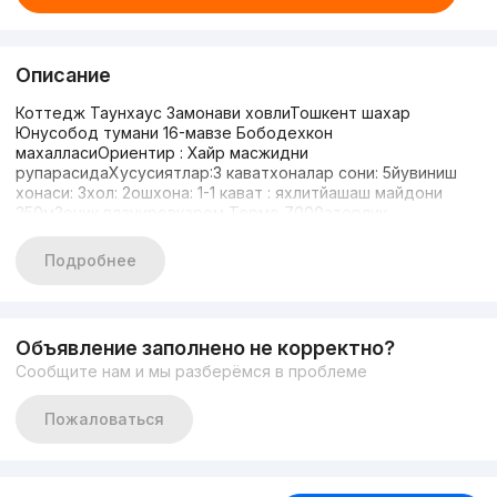
Описание
Коттедж Таунхаус Замонави ховлиТошкент шахар
Юнусобод тумани 16-мавзе Бободехкон
махалласиОриентир : Хайр масжидни
рупарасидаХусусиятлар:3 каватхоналар сони: 5йувиниш
хонаси: 3хол: 2ошхона: 1-1 кават : яхлитйашаш майдони
250м2очик планировкаром Термо 7000аторлик
проектикурилиш нормалари асосида курилганхужжатлари
нотариусга таййоркоммуникаций муаммо йукинстограм
Подробнее
сахифамиз: inshoat.uzтел 909140070946124747
Объявление заполнено не корректно?
Сообщите нам и мы разберёмся в проблеме
Пожаловаться