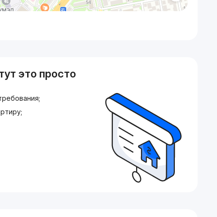
тут это просто
требования;
ртиру;