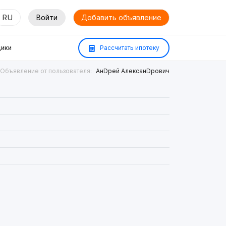
RU
Войти
Добавить объявление
ики
Рассчитать ипотеку
Объявление от пользователя:
АнDрей АлексанDрович