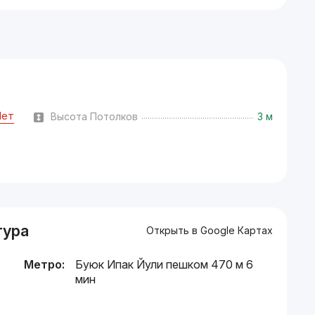
Нет
Высота Потолков
3 м
тура
Открыть в Google Картах
Метро:
Буюк Ипак Йули пешком 470 м 6
мин