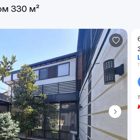
ом 330 м²
1