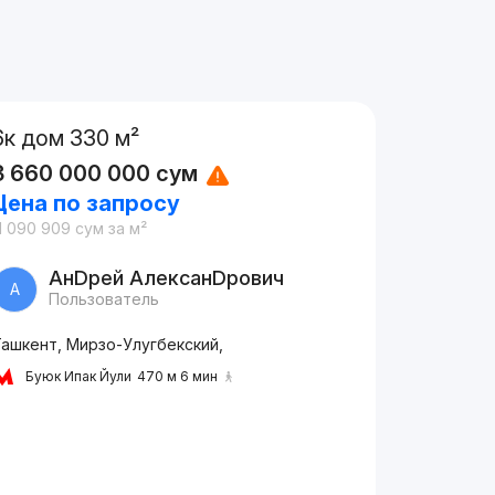
6к дом 330 м²
3 660 000 000
сум
Цена по запросу
1 090 909
сум
за м²
АнDрей АлексанDрович
А
Пользователь
Ташкент, Мирзо-Улугбекский,
Буюк Ипак Йули
470 м 6 мин