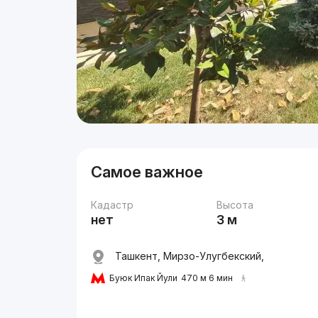
Самое важное
Кадастр
Высота
нет
3 м
Ташкент, Мирзо-Улугбекский,
Буюк Ипак Йули
470 м 6 мин