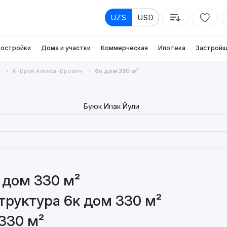
UZS
USD
остройки
Дома и участки
Коммерческая
Ипотека
Застройщ
АнDрей АлексанDрович
6к дом 330 м²
Буюк Ипак Йули
 дом 330 м²
руктура 6к дом 330 м²
330 м²