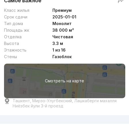
Самое важное
Класс жилья
Премиум
Срок сдачи
2025-01-01
Тип дома
Монолит
Площадь жк
38 000 м²
Отделка
Чистовая
Высота
3.3 м
Этажность
1 из 16
Стены
Газоблок
Смотреть на карте
Ташкент, Мирзо-Улугбекский, Лашкаберги махалля
Ниёзбек йули 3-й проезд
Реклама