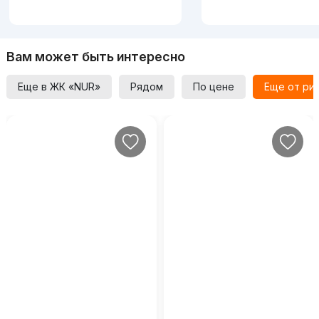
Вам может быть интересно
Еще в ЖК «NUR»
Рядом
По цене
Еще от ри