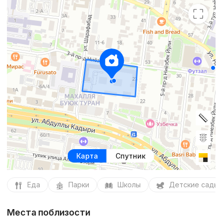
Карта
Спутник
Еда
Парки
Школы
Детские сады
Места поблизости