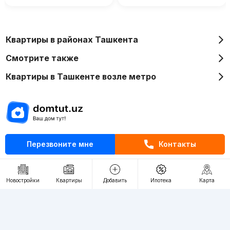
Квартиры в районах Ташкента
Смотрите также
Квартиры в Ташкенте возле метро
Отдел рекламы
Перезвоните мне
Контакты
+998 (78) 113-20-86
+998 (93) 390-30-10
Новостройки
Квартиры
Добавить
Ипотека
Карта
Пн-Пт. С 9:30 до 18:00
RU
UZ