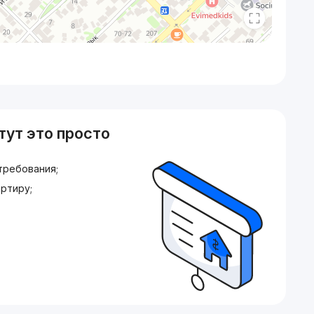
тут это просто
требования;
ртиру;