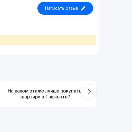
Написать отзыв
На каком этаже лучше покупать
Что выг
квартиру в Ташкенте?
от