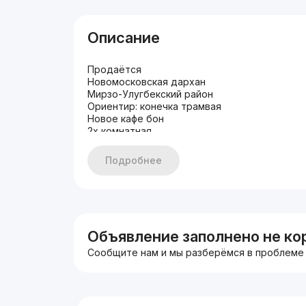
Описание
Продаётся
Новомосковская дархан
Мирзо-Улугбекский район
Ориентир: конечка трамвая
Новое кафе бон
2х комнатная
2в3/5/5
Кирпич
Подробнее
Площадь 57м²
Остаётся мебель техника
Отличный евро ремонт
Цена 80.000 $
#2комнатная
#3комнатная
Объявление заполнено не ко
#70-80
Сообщите нам и мы разберёмся в проблеме
#80-90
Y2016
Ярослав 90 117 12 22