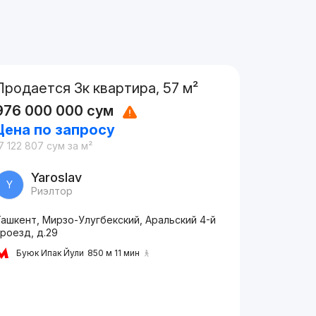
Продается 3к квартира, 57 м²
976 000 000
сум
Цена по запросу
7 122 807
сум
за м²
Yaroslav
Y
Риэлтор
ашкент, Мирзо-Улугбекский, Аральский 4-й
роезд, д.29
Буюк Ипак Йули
850 м 11 мин