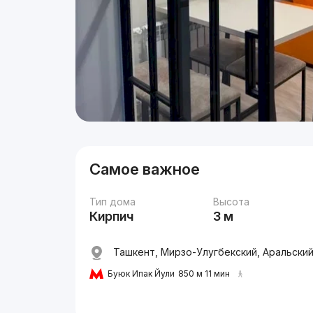
Самое важное
Тип дома
Высота
Кирпич
3 м
Ташкент, Мирзо-Улугбекский, Аральский
Буюк Ипак Йули
850 м 11 мин