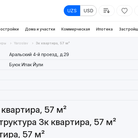
UZS
USD
остройки
Дома и участки
Коммерческая
Ипотека
Застройщ
иры
Yaroslav
3к квартира, 57 м²
Аральский 4-й проезд, д.29
Буюк Ипак Йули
квартира, 57 м²
руктура 3к квартира, 57 м²
ира, 57 м²