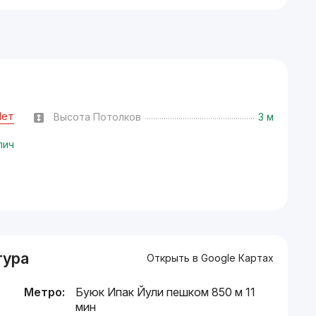
Нет
Высота Потолков
3 м
пич
тура
Открыть в Google Картах
Метро:
Буюк Ипак Йули пешком 850 м 11
мин