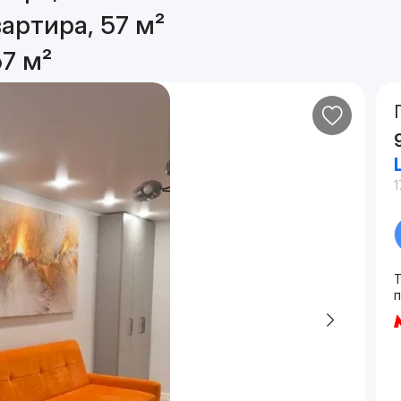
артира, 57 м²
7 м²
1
Т
п