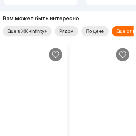
Вам может быть интересно
Еще в ЖК «Infinity»
Рядом
По цене
Еще от п