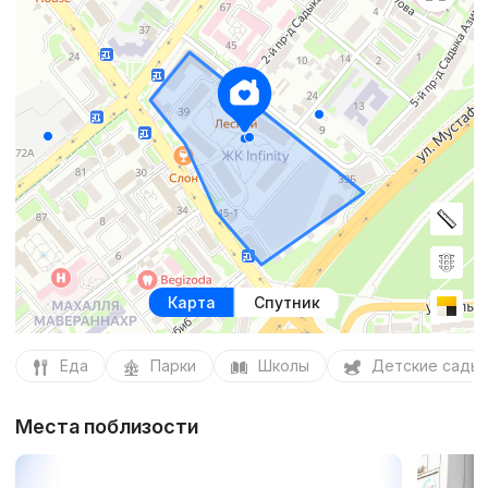
Карта
Спутник
Еда
Парки
Школы
Детские сады
Места поблизости