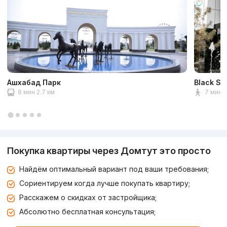
Ашхабад Парк
Black St
8 мин 2.7 км
7 мин 
Покупка квартиры через Домтут это просто
Найдём оптимальный вариант под ваши требования;
Сориентируем когда лучше покупать квартиру;
Расскажем о скидках от застройщика;
Абсолютно бесплатная консультация;