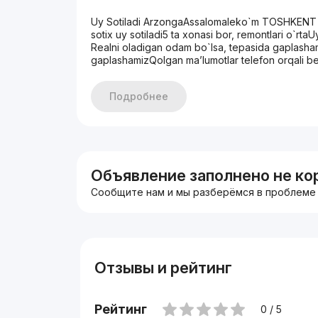
Uy Sotiladi ArzongaAssalomaleko`m TOSHKE
sotix uy sotiladi5 ta xonasi bor, remontlari o`rta
Realni oladigan odam bo`lsa, tepasida gaplasha
gaplashamizQolgan ma’lumotlar telefon orqali 
Подробнее
Объявление заполнено не ко
Сообщите нам и мы разберёмся в проблеме
Отзывы и рейтинг
Рейтинг
0 / 5