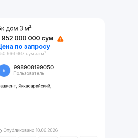
5к дом 3 м²
1 952 000 000
сум
Цена по запросу
650 666 667
сум
за м²
998908199050
9
Пользователь
ашкент, Яккасарайский,
Опубликовано 10.06.2026