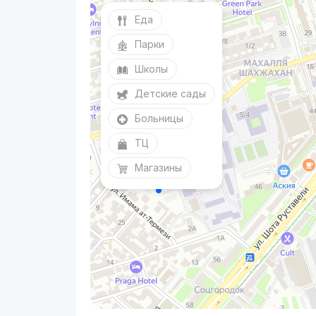
Еда
Парки
Школы
Детские сады
Больницы
ТЦ
Магазины