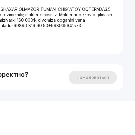
NT SHAXAR OLMAZOR TUMANI CHIG`ATOY OQTEPADA3.5
Uy o`zimizniki; makler emasmiz. Maklerlar bezovta qilmasin.
mizNarxi 160 000$; divomiza qoganini yana
beriladi:+99890 819 90 50+998935641573
рректно?
Пожаловаться