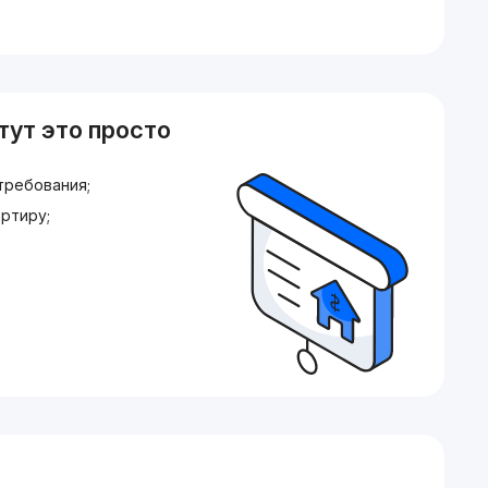
тут это просто
требования;
ртиру;