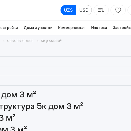
UZS
USD
остройки
Дома и участки
Коммерческая
Ипотека
Застройщ
998908199050
5к дом 3 м²
 дом 3 м²
руктура 5к дом 3 м²
3 м²
ом 3 м²