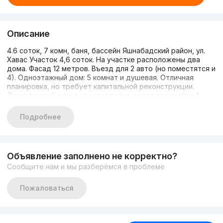
Описание
4.6 соток, 7 комн, баня, бассейн Яшнабадский район, ул.
Хавас Участок 4,6 соток. На участке расположены два
дома. Фасад 12 метров. Въезд для 2 авто (но поместятся и
4). Одноэтажный дом: 5 комнат и душевая. Отличная
планировка, но требует капитальной реконструкции.
Двухэтажный дом в конце участка, новая постройка: 1
этаж — кухня-студия 2 этаж — зал и спальня также с
отдельного входа баня МОЖНО ЧАСТИЧНО В ИПОТЕКУ
Подробнее
+998917841982
Объявление заполнено не корректно?
Сообщите нам и мы разберёмся в проблеме
Пожаловаться