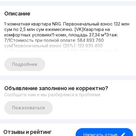
Описание
1-комнатная квартира NRG. Первоначальный взнос 132 млн
сум по 2,5 млн сум ежемесячно. [VK]Квартира на
комфортных условиях!1-комн, площадь 37,34 м²Этаж:
7/1Стоимость при полной оплате: 584 893 760
сумПервоначальный взнос (20%): 132 930 400
сумЕжемесячный платеж: от 2 500 000 сумБалонный
платеж: раз в 6 месяцев- для 1–2-комнатных квартир —
10% от стоимости- для 3-комнатных квартир — 5% от
Подробнее
стоимостиОставшаяся сумма оплачивается при получении
кадастровых документов; также возможен переход в
ипотеку.
Объявление заполнено не корректно?
Сообщите нам и мы разберёмся в проблеме
Пожаловаться
Отзывы и рейтинг
Написать отзыв