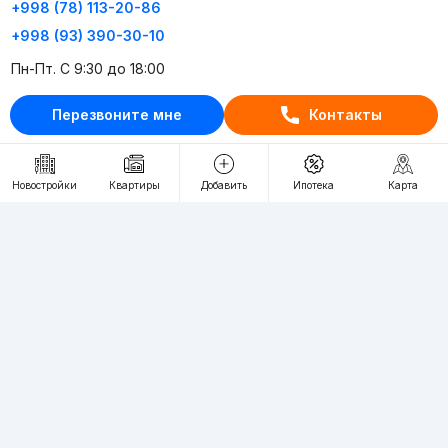
+998 (78) 113-20-86
+998 (93) 390-30-10
Пн-Пт. С 9:30 до 18:00
Перезвоните мне
Контакты
RU
UZ
Контакты
Новостройки
Квартиры
Добавить
Ипотека
Карта
О проекте
Проект компании Webnow ©
Условия использования
Политика конфиденциальности
Публичная оферта
Учредитель:
"WEBNOW" MChJ
Адрес:
Toshkent shahri, A.Qahhor ko'chasi, 47-uy