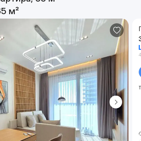
65 м²
Т