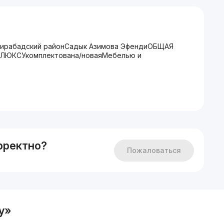
ирабадский районСадык Азимова ЭфендиОБЩАЯ
 ЛЮКСУкомплектована/новаяМебелью и
рректно?
Пожаловаться
y»