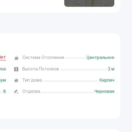
Нет
Система Отопления
Центральное
лок
Высота Потолков
3 м
иум
Тип дома
Кирпич
8
Отделка
Черновая