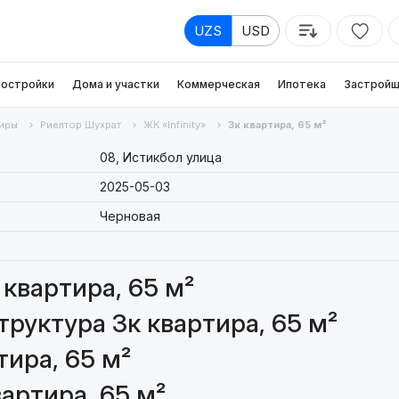
UZS
USD
остройки
Дома и участки
Коммерческая
Ипотека
Застройщ
иры
Риелтор Шухрат
ЖК «Infinity»
3к квартира, 65 м²
08, Истикбол улица
2025-05-03
Черновая
квартира, 65 м²
руктура 3к квартира, 65 м²
тира, 65 м²
артира, 65 м²