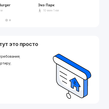
Burger
Эко Парк
Клинич
имени 
 м
10 мин 1 км
2 мин
тут это просто
требования;
ртиру;