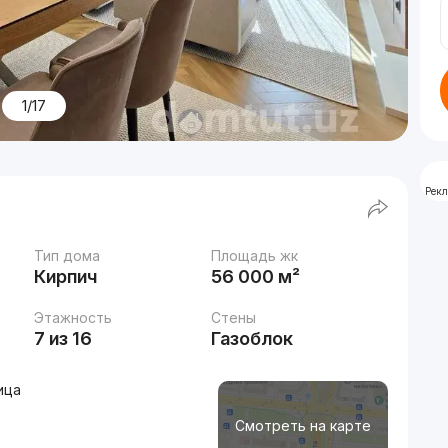
1/17
Рек
Тип дома
Площадь жк
Кирпич
56 000 м²
Этажность
Стены
7 из 16
Газоблок
ица
Смотреть на карте