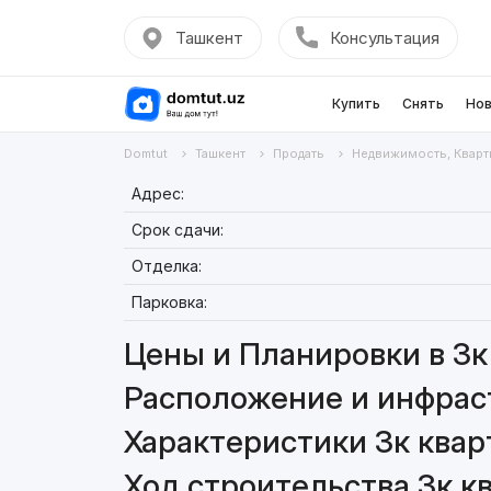
Ташкент
Консультация
Купить
Снять
Нов
Domtut
Ташкент
Продать
Недвижимость, Кварт
Адрес:
Срок сдачи:
Отделка:
Парковка:
Цены и Планировки в 3к 
Расположение и инфраст
Характеристики 3к квар
Ход строительства 3к кв