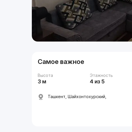
Самое важное
Высота
Этажность
3 м
4 из 5
Ташкент, Шайхонтохурский,