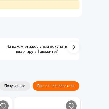
На каком этаже лучше покупать
Что выг
квартиру в Ташкенте?
от
Популярные
Еще от пользователя