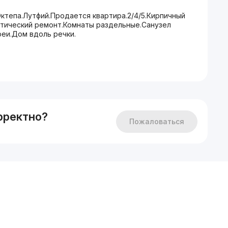
Октепа.Лутфий.Продается квартира.2/4/5.Кирпичный
тический ремонт.Комнаты раздельные.Санузел
еи.Дом вдоль речки.
рректно?
Пожаловаться