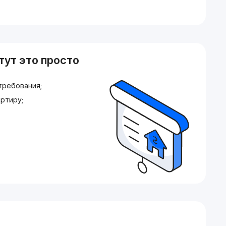
тут это просто
требования;
ртиру;