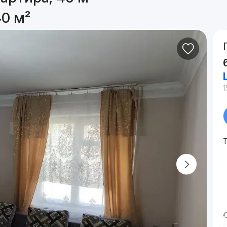
40 м²
1