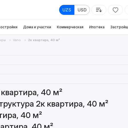
UZS
USD
остройки
Дома и участки
Коммерческая
Ипотека
Застройщ
иры
Vano
2к квартира, 40 м²
квартира, 40 м²
руктура 2к квартира, 40 м²
тира, 40 м²
артира, 40 м²