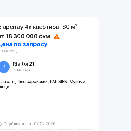
В аренду 4к квартира 180 м²
от
18 300 000
сум
Цена по запросу
На месяц
Rieltor21
R
Риэлтор
ашкент, Яккасарайский, PARISIEN, Мукими
улица
Опубликовано 02.02.2026