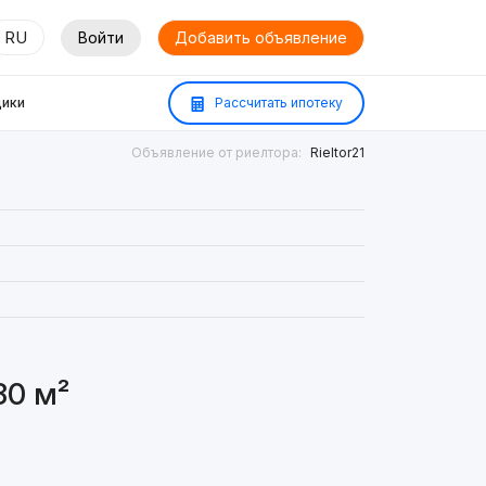
RU
Войти
Добавить объявление
ики
Рассчитать ипотеку
Объявление от риелтора:
Rieltor21
80 м²