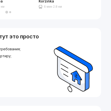
ра
Korzinka
Между
0 км
6 мин 2.8 км
7 мин
тут это просто
требования;
ртиру;