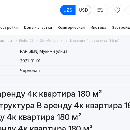
UZS
USD
остройки
Дома и участки
Коммерческая
Ипотека
Застройщ
вартиры
Rieltor21
ЖК «Parisien»
В аренду 4к квартира 180 м²
PARISIEN, Мукими улица
2021-01-01
Черновая
аренду 4к квартира 180 м²
руктура В аренду 4к квартира 1
у 4к квартира 180 м²
нду 4к квартира 180 м²