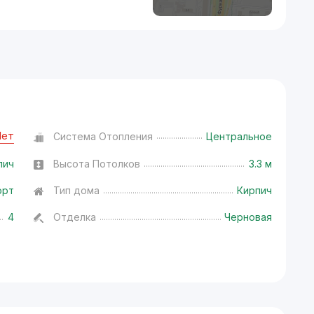
Нет
Система Отопления
Центральное
пич
Высота Потолков
3.3 м
орт
Тип дома
Кирпич
4
Отделка
Черновая