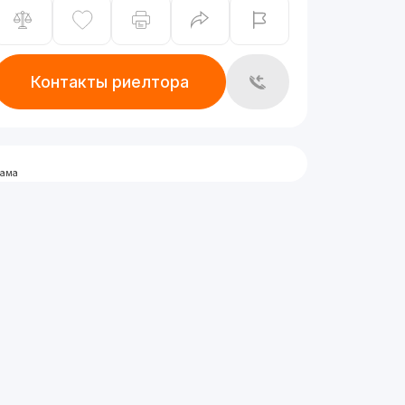
Контакты риелтора
лама