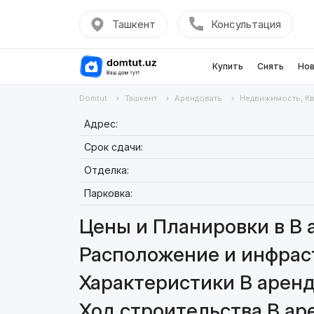
Ташкент
Консультация
Купить
Снять
Нов
Domtut
Ташкент
Арендовать
Недвижимость, К
Адрес:
Срок сдачи:
Отделка:
Парковка:
Цены и Планировки в В 
Расположение и инфраст
Характеристики В аренд
Ход строительства В аре