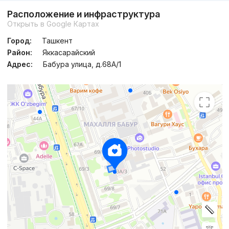
Сдан
,
Nikolay2
Расположение и инфраструктура
4к квартира, 105 м²
Открыть в Google Картах
+998 (90) 985...
Город:
Ташкент
Район:
Яккасарайский
Адрес:
Бабура улица, д.68A/1