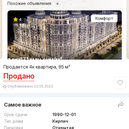
Похожие объявления
×
Комфорт
4
1/8
от
17.1 млн
сум
/м²
Продается 4к квартира, 95 м²
Продано
Сдан 2022
,
Uzbegim Development
ЖК «Ozbegim»
Опубликовано 02.05.2023
+998 (55) 500...
Самое важное
Комфорт
Срок сдачи
1990-12-01
Тип дома
Кирпич
Парковка
Открытая