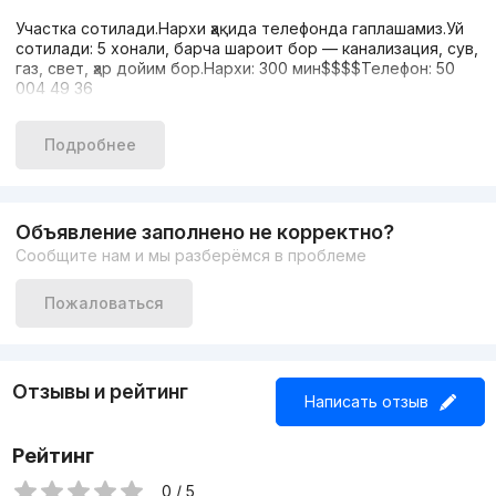
Участка сотилади.Нархи ҳақида телефонда гаплашамиз.Уй
сотилади: 5 хонали, барча шароит бор — канализация, сув,
газ, свет, ҳар дойим бор.Нархи: 300 мин$$$$Телефон: 50
004 49 36
Подробнее
Объявление заполнено не корректно?
Сообщите нам и мы разберёмся в проблеме
Пожаловаться
Отзывы и рейтинг
Написать отзыв
Рейтинг
0 / 5