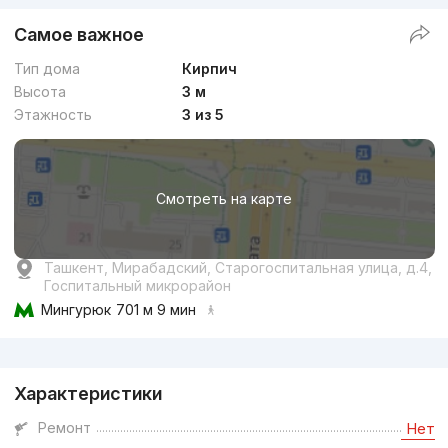
Самое важное
Тип дома
Кирпич
Высота
3 м
Этажность
3 из 5
Смотреть на карте
Ташкент, Мирабадский, Старогоспитальная улица, д.4,
Госпитальный микрорайон
Мингурюк
701 м 9 мин
Реклама
Характеристики
Ремонт
Нет