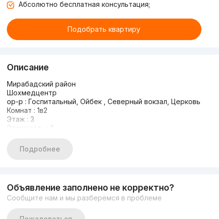
Абсолютно бесплатная консультация;
Подобрать квартиру
Описание
Мирабадский район
Шохмедцентр
ор-р : Госпитальный, Ойбек , Северный вокзал, Церковь
Комнат : 1в2
Этаж : 3
Этажность : 5
Общая площадь:29
Цена: 80.000$
Подробнее
Аренда: 700$
Объявление заполнено не корректно?
Сообщите нам и мы разберёмся в проблеме
Пожаловаться