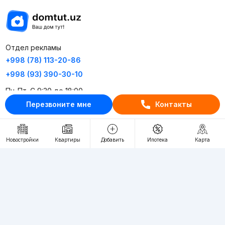
Отдел рекламы
+998 (78) 113-20-86
+998 (93) 390-30-10
Пн-Пт. С 9:30 до 18:00
Перезвоните мне
Контакты
RU
UZ
Новостройки
Квартиры
Добавить
Ипотека
Карта
Контакты
О проекте
Проект компании Webnow ©
Условия использования
Политика конфиденциальности