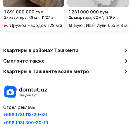
1 891 000 000
сум
1 281 000 000
сум
2к квартира, 48 м²,
11/27 эт.
2к квартира, 62 м²,
3/9 эт.
Дружба Народов
229 м 3 мин пешком
Буюк Ипак Йули
655 м 8 ми
Квартиры в районах Ташкента
Смотрите также
Квартиры в Ташкенте возле метро
Отдел рекламы
+998 (78) 113-20-86
+998 (93) 390-30-10