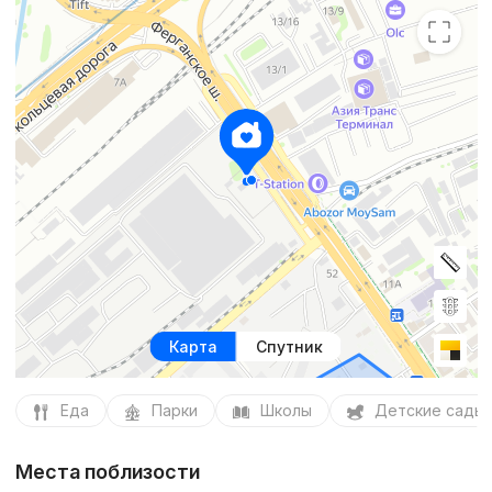
Карта
Спутник
Еда
Парки
Школы
Детские сады
Места поблизости