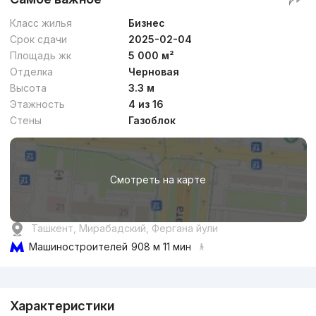
Класс жилья
Бизнес
Срок сдачи
2025-02-04
Площадь жк
5 000 м²
Отделка
Черновая
Высота
3.3 м
Этажность
4 из 16
Стены
Газоблок
Смотреть на карте
Ташкент, Мирабадский, Фергана йули
Машиностроителей
908 м 11 мин
Реклама
Характеристики