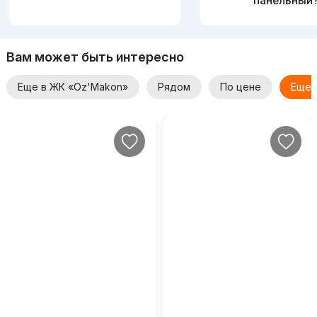
панельный
Вам может быть интересно
Еще в ЖК «Oz'Makon»
Рядом
По цене
Еще 