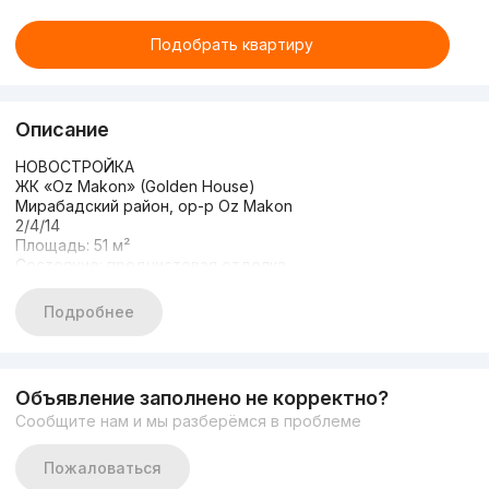
Подобрать квартиру
Описание
НОВОСТРОЙКА
ЖК «Oz Makon» (Golden House)
Мирабадский район, ор-р Oz Makon
2/4/14
Площадь: 51 м²
Состояние: предчистовая отделка
Вид во двор
Кадастр имеется
Подробнее
Цена: 79 500 y.e (мини торг)
Объявление заполнено не корректно?
Сообщите нам и мы разберёмся в проблеме
Пожаловаться