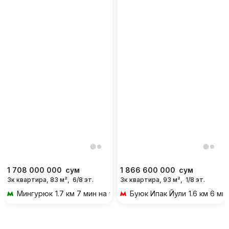
1 708 000 000
сум
1 866 600 000
сум
3к квартира, 83 м²,
6/8 эт.
3к квартира, 93 м²,
1/8 эт.
Мингурюк
1.7 км 7 мин на транспорте
Буюк Ипак Йули
1.6 км 6 м