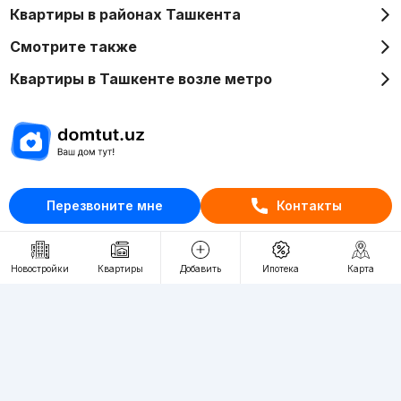
Квартиры в районах Ташкента
Смотрите также
Квартиры в Ташкенте возле метро
Отдел рекламы
Перезвоните мне
Контакты
+998 (78) 113-20-86
+998 (93) 390-30-10
Пн-Пт. С 9:30 до 18:00
Новостройки
Квартиры
Добавить
Ипотека
Карта
RU
UZ
Контакты
О проекте