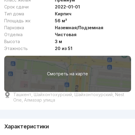
Срок сдачи
2022-01-01
Тип дома
Кирпич
Площадь жк
56 м²
Парковка
Наземная/Подземная
Отделка
Чистовая
Высота
3 м
Этажность
20 из 51
Смотреть на карте
Ташкент, Шайхонтохурский, Шайхонтохурский, Nest
One, Алмазар улица
Реклама
Характеристики