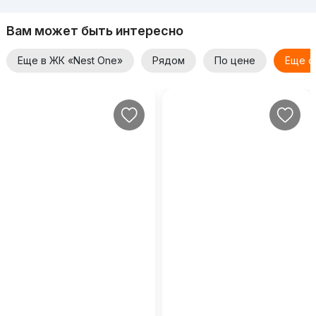
Вам может быть интересно
Еще в ЖК «Nest One»
Рядом
По цене
Еще о