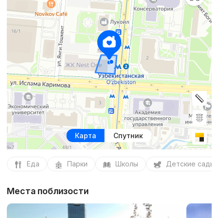
Карта
Спутник
Еда
Парки
Школы
Детские сады
Места поблизости