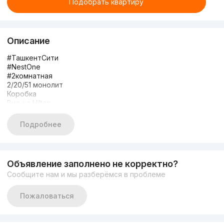
Подобрать квартиру
Описание
#ТашкентСити
#NestOne
#2комнатная
2/20/51 монолит
Коробка
Вид на Hilton
Общ пл 60м*2
Цена 190000
Подробнее
Звоните +998938361122
Объявление заполнено не корректно?
Сообщите нам и мы разберёмся в проблеме
Пожаловаться