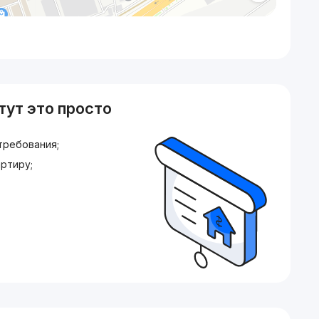
тут это просто
требования;
ртиру;