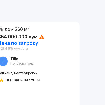
3к дом 260 м²
854 000 000
сум
Цена по запросу
 284 615
сум
за м²
Tilla
T
Пользователь
Ташкент, Бектемирский,
Янгиабад
1.3 км 5 мин