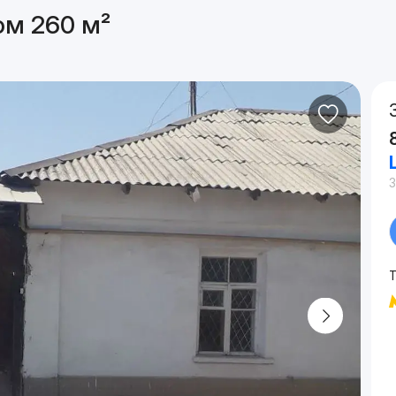
ом 260 м²
3