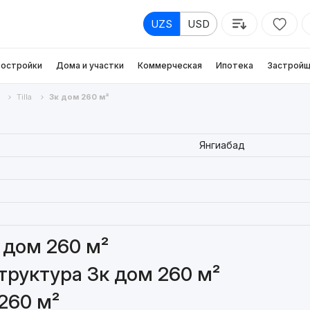
UZS
USD
остройки
Дома и участки
Коммерческая
Ипотека
Застройщ
Tilla
3к дом 260 м²
Янгиабад
 дом 260 м²
руктура 3к дом 260 м²
260 м²