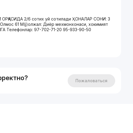
ОРҚАСИДА 2/6 сотих уй сотилади ҲОНАЛАР СОНИ: 3
Олмос 61 М(j)олжал: Диёр мехмонхонаси, хокимият
А Телефонлар: 97-702-71-20 95-933-90-50
рректно?
Пожаловаться