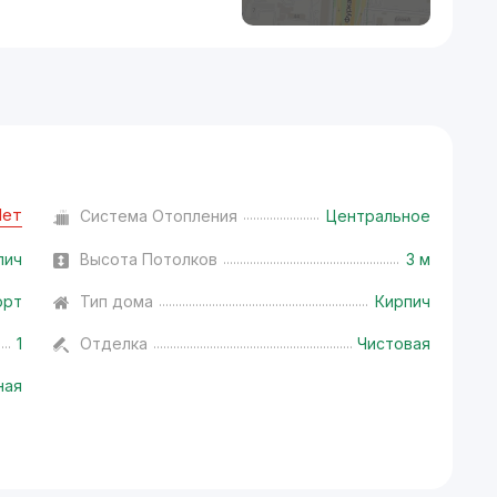
Нет
Система Отопления
Центральное
пич
Высота Потолков
3 м
орт
Тип дома
Кирпич
1
Отделка
Чистовая
ная