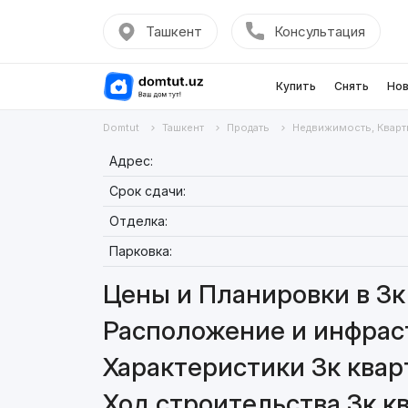
Ташкент
Консультация
Купить
Снять
Нов
Domtut
Ташкент
Продать
Недвижимость, Кварт
Адрес:
Срок сдачи:
Отделка:
Парковка:
Цены и Планировки в 3к 
Расположение и инфраст
Характеристики 3к кварт
Ход строительства 3к кв