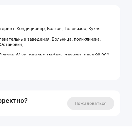
тернет, Кондиционер, Балкон, Телевизор, Кухня,
лекательные заведения, Больница, поликлиника,
 Остановки,
Avenue, 61 кв., ремонт, мебель, техника, цена 98.000
38088
рректно?
Пожаловаться