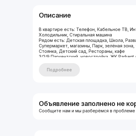
Описание
В квартире есть: Телефон, Кабельное ТВ, Ин
Холодильник, Стиральная машина
Рядом есть: Детская площадка, Школа, Разв
Супермаркет, магазины, Парк, зелёная зона,
Стоянка, Детский сад, Рестораны, кафе
3/2/9 Паркентский, новостройка, ЖК Parkent 
у.е торг
Все подробности по телефону Руслан 9960
Подробнее
Объявление заполнено не ко
Сообщите нам и мы разберёмся в проблеме