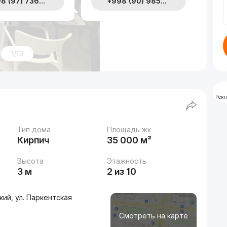
8 (97) 736...
+998 (90) 985...
1/13
Рек
Тип дома
Площадь жк
Кирпич
35 000 м²
Высота
Этажность
3 м
2 из 10
ий, ул. Паркентская
Смотреть на карте