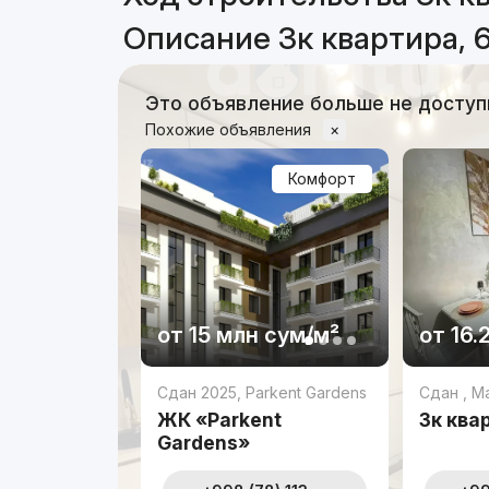
Описание 3к квартира, 6
Это объявление больше не доступ
Похожие объявления
×
Комфорт
от
15 млн
сум
/м²
от
16.
Сдан 2025
,
Parkent Gardens
Сдан
,
M
ЖК «Parkent
3к ква
Gardens»