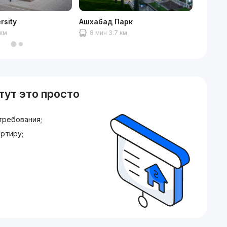
rsity
Ашхабад Парк
Рынок
 км
8 мин 3.7 км
8 мин
тут это просто
требования;
ртиру;