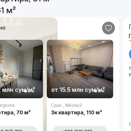
1 м²
но
у
2 млн
сум
/м²
от
15.5 млн
сум
/м²
argosha
Сдан
,
Nikolay2
ртира, 70 м²
3к квартира, 110 м²