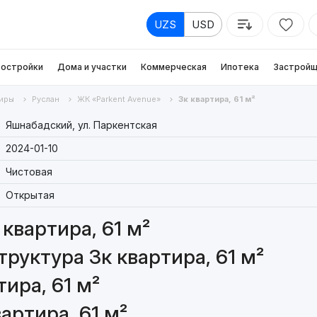
UZS
USD
остройки
Дома и участки
Коммерческая
Ипотека
Застройщ
иры
Руслан
ЖК «Parkent Avenue»
3к квартира, 61 м²
Яшнабадский, ул. Паркентская
2024-01-10
Чистовая
Открытая
квартира, 61 м²
руктура 3к квартира, 61 м²
ира, 61 м²
артира, 61 м²