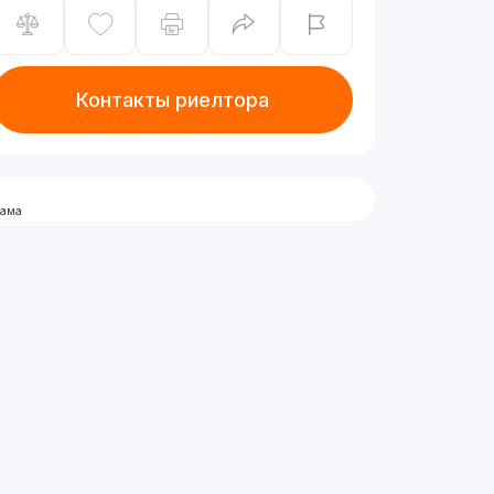
Контакты риелтора
лама