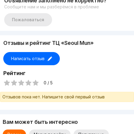
Объявление заполнено не корректно?
символом взаимопроникновения лучшего опыта двух
стран.
Сообщите нам и мы разберёмся в проблеме
Пожаловаться
Отзывы и рейтинг ТЦ «Seoul Mun»
Написать отзыв
Рейтинг
0 / 5
Отзывов пока нет. Напишите свой первый отзыв
Вам может быть интересно