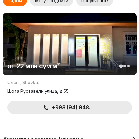
Рядом
Могут подойти
Популярные
от
22 млн
сум
м²
Сдан
,
Shovkat
Шота Руставели улица, д.55
+998 (94) 948...
Квартиры в районах Ташкента