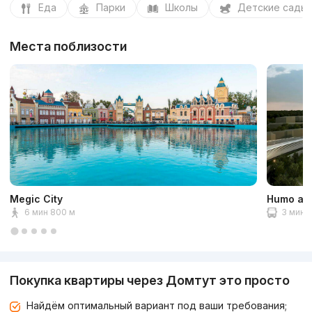
Еда
Парки
Школы
Детские сады
Места поблизости
Megic City
Humo ar
6 мин 800 м
3 мин 1
Покупка квартиры через Домтут это просто
Найдём оптимальный вариант под ваши требования;