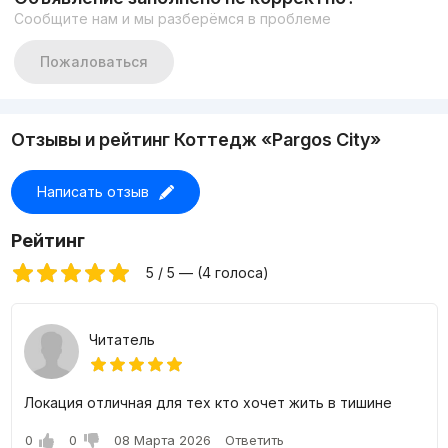
Сообщите нам и мы разберёмся в проблеме
Примечание: Коттедж 300 м2 распложен в Загородно
Коттеджно-туристическом комплексе "PARGOS CITY", 35
км от г.Ташкента. Цена от
17 500 000
сум за 1 кв.м.
Пожаловаться
Отзывы и рейтинг Коттедж «Pargos City»
Написать отзыв
Рейтинг
5 / 5 — (4 голоса)
Читатель
Локация отличная для тех кто хочет жить в тишине
0
0
08 Марта 2026
Ответить