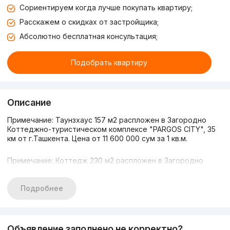
Сориентируем когда лучше покупать квартиру;
Расскажем о скидках от застройщика;
Абсолютно бесплатная консультация;
Подобрать квартиру
Описание
Примечание: Таунзхаус 157 м2 распложен в Загородно
Коттеджно-туристическом комплексе "PARGOS CITY", 35
км от г.Ташкента. Цена от
11 600 000
сум за 1 кв.м.
Примечание: Коттедж 230 м2 распложен в Загородно
Коттеджно-туристическом комплексе "PARGOS CITY", 35
км от г.Ташкента. Цена от
15 000 000
сум за 1 кв.м.
Подробнее
Примечание: Коттедж 250 м2 распложен в Загородно
Коттеджно-туристическом комплексе "PARGOS CITY", 35
км от г.Ташкента. Цена от
16 300 000
сум за 1 кв.м.
Объявление заполнено не корректно?