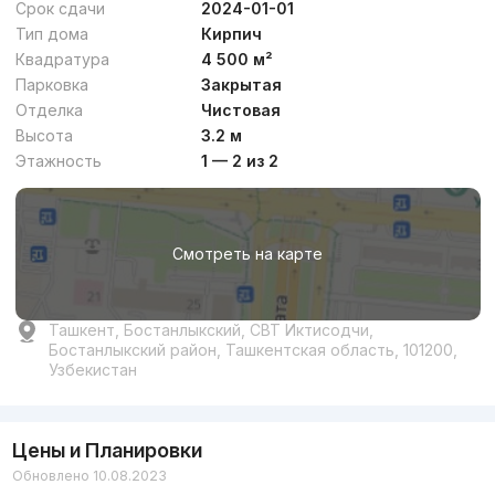
Срок сдачи
2024-01-01
Тип дома
Кирпич
Квадратура
4 500 м²
Парковка
Закрытая
Отделка
Чистовая
Высота
3.2 м
Этажность
1 — 2 из 2
Смотреть на карте
Ташкент, Бостанлыкский, СВТ Иктисодчи,
Бостанлыкский район, Ташкентская область, 101200,
Узбекистан
Цены и Планировки
Обновлено 10.08.2023