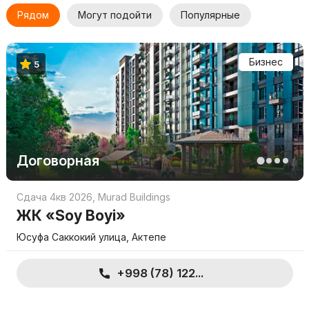
Рядом
Могут подойти
Популярные
Бизнес
5
Договорная
Сдача 4кв 2026
,
Murad Buildings
ЖК «Soy Boyi»
Юсуфа Саккокий улица, Актепе
+998 (78) 122...