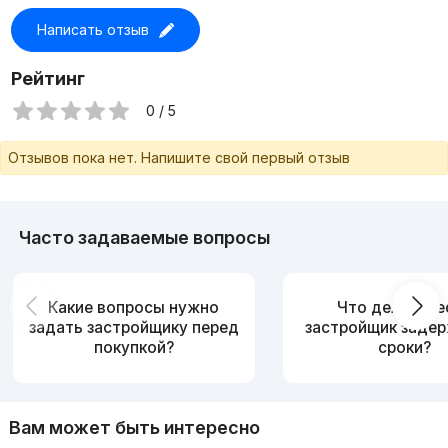
площадью от 42 до 79 квадратных метров. Каждая
Написать отзыв
квартира имеет собственной балкон и сдается с черновой
отделкой. Застройщик предлагает более 10 вариантов
различных планировок и возможность покупки квартиры в
Рейтинг
рассрочку
0 / 5
Отзывов пока нет. Напишите свой первый отзыв
Часто задаваемые вопросы
Какие вопросы нужно
Что делать, е
задать застройщику перед
застройщик заде
покупкой?
сроки?
Вам может быть интересно