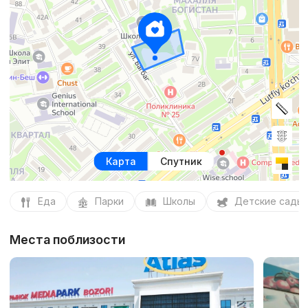
Карта
Спутник
Еда
Парки
Школы
Детские сады
Места поблизости