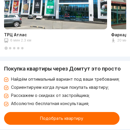
ТРЦ Атлас
Фархадс
6 мин 2.3 км
20 мин 
Покупка квартиры через Домтут это просто
Найдём оптимальный вариант под ваши требования;
Сориентируем когда лучше покупать квартиру;
Расскажем о скидках от застройщика;
Абсолютно бесплатная консультация;
Подобрать квартиру