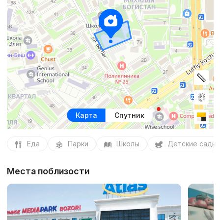
Карта
Спутник
Еда
Парки
Школы
Детские сады
Места поблизости