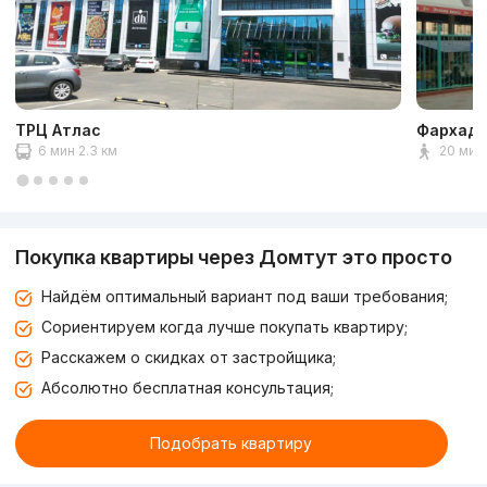
ТРЦ Атлас
Фархадс
6 мин 2.3 км
20 мин 
Покупка квартиры через Домтут это просто
Найдём оптимальный вариант под ваши требования;
Сориентируем когда лучше покупать квартиру;
Расскажем о скидках от застройщика;
Абсолютно бесплатная консультация;
Подобрать квартиру