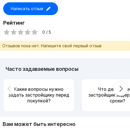
площадью от 42 до 79 квадратных метров. Каждая
Написать отзыв
квартира имеет собственной балкон и сдается с черновой
отделкой. Застройщик предлагает более 10 вариантов
различных планировок и возможность покупки квартиры в
Рейтинг
рассрочку
0 / 5
Отзывов пока нет. Напишите свой первый отзыв
Часто задаваемые вопросы
Какие вопросы нужно
Что делать, е
задать застройщику перед
застройщик заде
покупкой?
сроки?
Вам может быть интересно