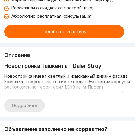
Расскажем о скидках от застройщика;
Абсолютно бесплатная консультация;
Подобрать квартиру
Описание
Новостройка Ташкента –
Daler
Stroy
Новостройка имеет светлый и изысканный дизайн фасада.
Комплекс комфорт-класса имеет один 9-этажный корпус и
расположен на территории 1.000 кв. м. Проект
принадлежит одноименной строительной компании Daler
Story. Объект расположена в Самарканде, излюбленном
туристами и имеющем множество исторических
Подробнее
памятников городе.
В комплексе есть все необходимое для комфортной
жизни: открытая парковка для жильцов, автономное
Объявление заполнено не корректно?
отопление, свой детский сад, спортивный центр,