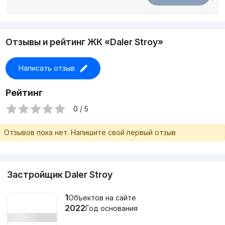
1-комнатные от 62 до 68 кв. м. Цены стартуют от
465.900.000 сумов.
2-комнатные от 62 до 84 кв. м. И минимальная цена за
Отзывы и рейтинг ЖК «Daler Stroy»
квартиру начинается от 465.900.000 сумов.
Написать отзыв
Для уточнения деталей и более подробной информации
просьба связываться с застройщиком.
Рейтинг
0 / 5
Отзывов пока нет. Напишите свой первый отзыв
Застройщик Daler Stroy
1
Объектов на сайте
2022
Год основания