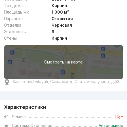
Тип дома
Кирпич
Площадь жк
1 000 м²
Парковка
Открытая
Отделка
Черновая
Этажность
9
Стены
Кирпич
Смотреть на карте
Samarqand viloyati, Самарканд, Спитамена улица, д.53а
Реклама
Характеристики
Ремонт
Нет
Система Отопления
Автономное