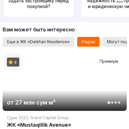
задать застройщику перед
надежность заст
покупкой?
и юридическую ч
Адрес: Мирзо-Улугбекский район, улица Катта Дархон 19
Вам может быть интересно
Еще в ЖК «Darkhan Residence»
Рядом
Могут под
Премиум
4
от
27 млн
сум
м²
Сдан 2023
,
Grand Capital Group
ЖК «Mustaqillik Avenue»