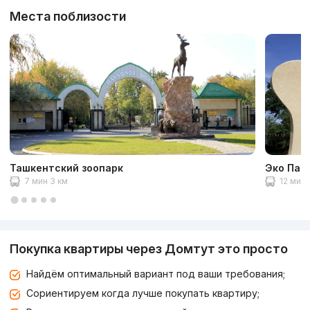
Места поблизости
Ташкентский зоопарк
Эко Пар
7 мин 3 км
12 мин 
Покупка квартиры через Домтут это просто
Найдём оптимальный вариант под ваши требования;
Сориентируем когда лучше покупать квартиру;