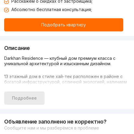
Расскажем о скидках от застройщика;
Абсолютно бесплатная консультация;
Подобрать квартиру
Описание
Darkhan Residence — клубный дом премиум класса с
уникальной архитектурой и изысканным дизайном.
13 этажный дом в стиле хай-тек расположен в районе с
богатой инфраструктурой, отличной экологией, наличием
зеленой зоны и парков поблизости 😊
Подробнее
Для фасада будут использованы только
высококачественные материалы, дом будет ошиваться
базальтом для максимальной эффективности сохранения
тепла зимой и прохлады летом.
Объявление заполнено не корректно?
Сообщите нам и мы разберёмся в проблеме
Так же будут установлены качественные рамы