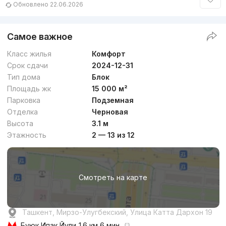
Обновлено 22.06.2026
Самое важное
Класс жилья
Комфорт
Срок сдачи
2024-12-31
Тип дома
Блок
Площадь жк
15 000 м²
Парковка
Подземная
Отделка
Черновая
Высота
3.1 м
Этажность
2 — 13 из 12
Смотреть на карте
Ташкент, Мирзо-Улугбекский, Улица Катта Дархон 19
Буюк Ипак Йули
1.6 км 6 мин