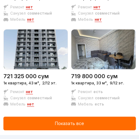
Ремонт
нет
Ремонт
нет
Санузел
совместный
Санузел
совместный
Мебель
нет
Мебель
нет
721 325 000
сум
719 800 000
сум
1к квартира, 43 м²,
2/12 эт.
1к квартира, 33 м²,
9/12 эт.
Ремонт
нет
Ремонт
есть
Санузел
совместный
Санузел
совместный
Мебель
нет
Мебель
есть
Показать все