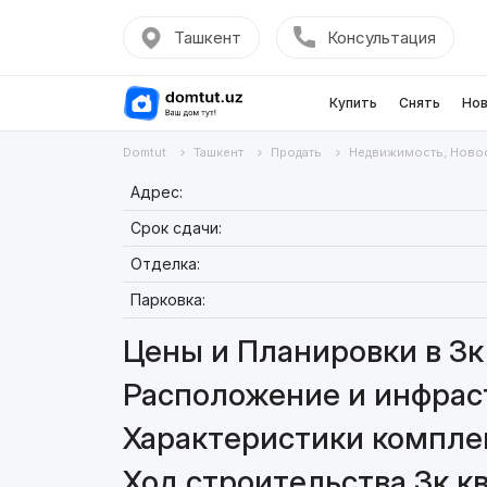
Ташкент
Консультация
Купить
Снять
Нов
Domtut
Ташкент
Продать
Недвижимость, Ново
Адрес:
Срок сдачи:
Отделка:
Парковка:
Цены и Планировки в 3к 
Расположение и инфраст
Характеристики комплек
Ход строительства 3к кв