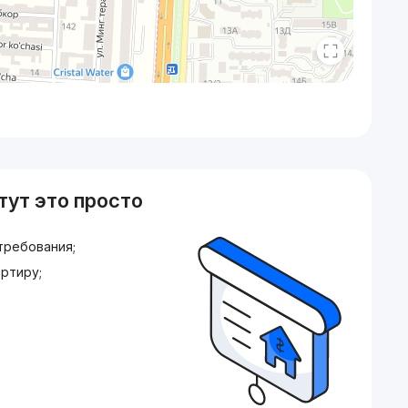
тут это просто
требования;
ртиру;