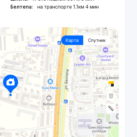
Белтепа:
на транспорте 1.1км 4 мин
Карта
Спутник