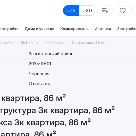
UZS
USD
остройки
Дома и участки
Коммерческая
Ипотека
Застройщ
стройки
Riche Ville
ЖК «Fayz»
3к квартира, 86 м²
Зангиатинский район
2025-10-01
Черновая
Открытая
квартира, 86 м²
руктура 3к квартира, 86 м²
са 3к квартира, 86 м²
артира, 86 м²