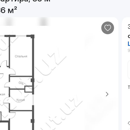
86 м²
Т