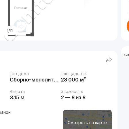
1/11
Рек
Тип дома
Площадь жк
Сборно-монолитный
23 000 м²
Высота
Этажность
3.15 м
2 — 8 из 8
район
Смотреть на карте