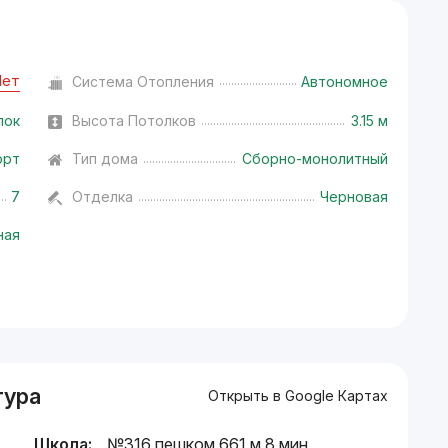
Нет
Система Отопления
Автономное
лок
Высота Потолков
3.15 м
орт
Тип дома
Сборно-монолитный
7
Отделка
Черновая
ная
тура
Открыть в Google Картах
Школа:
№316 пешком 661 м 8 мин