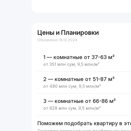
Цены и Планировки
Обновлено 16.12.2024
1 — комнатные
от 37-63 м²
от
351 млн
сум
,
9,5 млн
/м²
2 — комнатные
от 51-87 м²
от
480 млн
сум
,
9,5 млн
/м²
3 — комнатные
от 66-86 м²
от
628 млн
сум
,
9,5 млн
/м²
Поможем подобрать квартиру в эт
Составим персональную подборку по ваш