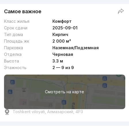
Самое важное
Класс жилья
Комфорт
Срок сдачи
2025-09-01
Тип дома
Кирпич
Площадь жк
2 000 м²
Парковка
Наземная/Подземная
Отделка
Черновая
Высота
3.3 м
Этажность
2 — 9 из 9
Смотреть на карте
Toshkent viloyati, Алмазарский, 4Р3