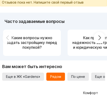
Отзывов пока нет. Напишите свой первый отзыв
Часто задаваемые вопросы
Какие вопросы нужно
Как провери
задать застройщику перед
надежность заст
покупкой?
и юридическую ч
Вам может быть интересно
Еще в ЖК «Gardens»
Рядом
По цене
Еще от
Комфорт