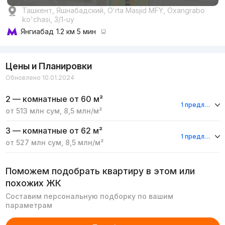
Ташкент, Яшнабадский, Oʻrta Masjid MFY, Oxangrabo
ko'chasi, 3/1-uy
Янгиабад
1.2 км 5 мин
Цены и Планировки
Обновлено 10.01.2024
2 — комнатные
от 60 м²
1 предложение
от
513 млн
сум
,
8,5 млн
/м²
3 — комнатные
от 62 м²
1 предложение
от
527 млн
сум
,
8,5 млн
/м²
Поможем подобрать квартиру в этом или
похожих ЖК
Составим персональную подборку по вашим
параметрам