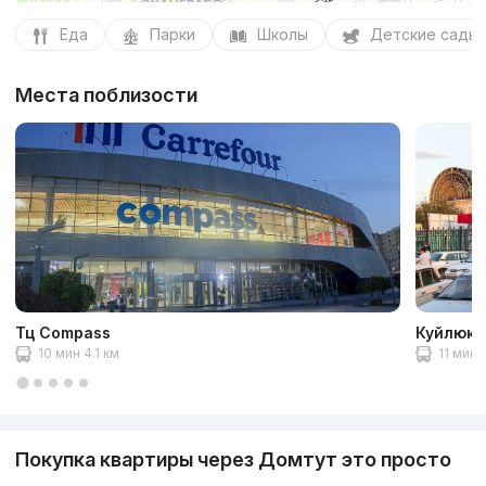
Еда
Парки
Школы
Детские сады
Места поблизости
Тц Compass
Куйлюкс
10 мин 4.1 км
11 мин 
Покупка квартиры через Домтут это просто