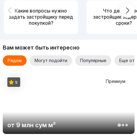
Какие вопросы нужно
Что делать, е
задать застройщику перед
застройщик заде
покупкой?
сроки?
Вам может быть интересно
Рядом
Могут подойти
Популярные
Еще от 
Премиум
5
от
9 млн
сум
м²