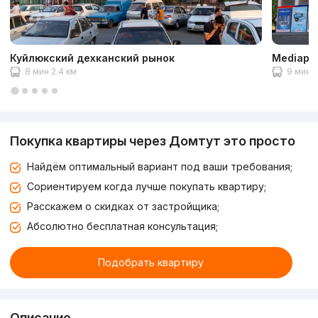
Куйлюкский дехканский рынок
Mediapa
8 мин 2.4 км
9 мин 
Покупка квартиры через Домтут это просто
Найдём оптимальный вариант под ваши требования;
Сориентируем когда лучше покупать квартиру;
Расскажем о скидках от застройщика;
Абсолютно бесплатная консультация;
Подобрать квартиру
Описание