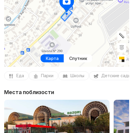
Карта
Спутник
Еда
Парки
Школы
Детские сады
Места поблизости