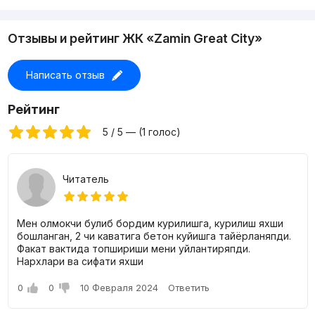
Отзывы и рейтинг ЖК «Zamin Great City»
Написать отзыв
Рейтинг
5 / 5 — (1 голос)
Читатель
Мен олмокчи булиб бордим курилишга, курилиш яхши
бошланган, 2 чи каватига бетон куйишга тайёрланяпди.
Факат вактида топшириши мени уйлантиряпди.
Нархлари ва сифати яхши
0
0
10 Февраля 2024
Ответить