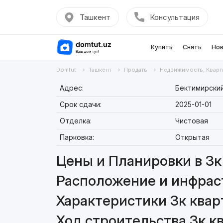
Ташкент
Консультация
Купить
Снять
Нов
Domtut
Ташкент
Продать
Недвижимость, Кварт
Адрес:
Бектимирский
Срок сдачи:
2025-01-01
Отделка:
Чистовая
Парковка:
Открытая
Цены и Планировки в 3к 
Расположение и инфраст
Характеристики 3к кварт
Ход строительства 3к кв