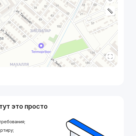
тут это просто
требования;
ртиру;