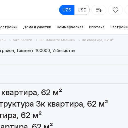
UZS
USD
остройки
Дома и участки
Коммерческая
Ипотека
Застройщ
иры
Nikelback28
ЖК «Musaffo Maskan»
3к квартира, 62 м²
 район, Ташкент, 100000, Узбекистан
квартира, 62 м²
руктура 3к квартира, 62 м²
ира, 62 м²
артира, 62 м²