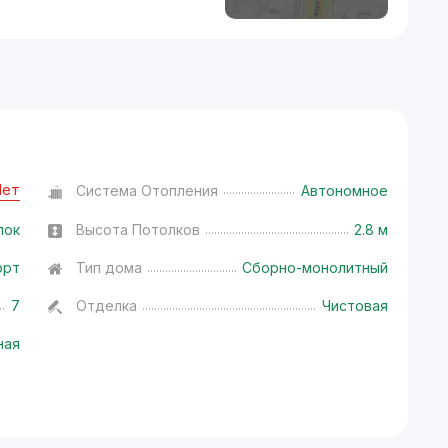
Нет
Система Отопления
Автономное
лок
Высота Потолков
2.8 м
орт
Тип дома
Сборно-монолитный
7
Отделка
Чистовая
ная