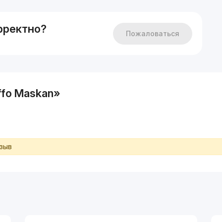
рректно?
Пожаловаться
fo Maskan»
тзыв