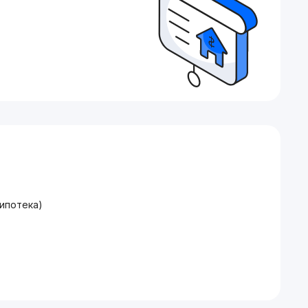
ипотека)
щадь: 62 м²• жилая 36,3м• Планировка: комнаты
небольшой торг
детскую площадку смотрят.