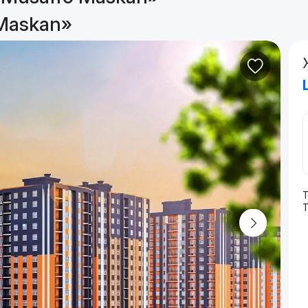
Maskan»
Т