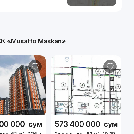
К «Musaffo Maskan»
400 000
сум
573 400 000
сум
5
ира, 62 м²,
7/16 эт.
2к квартира, 62 м²,
10/10 эт.
2