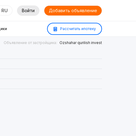
RU
Войти
Добавить объявление
ики
Рассчитать ипотеку
Объявление от застройщика:
Ozshahar qurilish invest