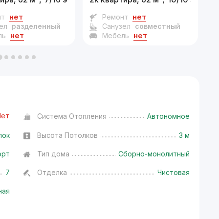
нет
нет
нт
Ремонт
ел
разделенный
Санузел
совместный
нет
нет
ль
Мебель
Нет
Система Отопления
Автономное
лок
Высота Потолков
3 м
орт
Тип дома
Сборно-монолитный
7
Отделка
Чистовая
ная