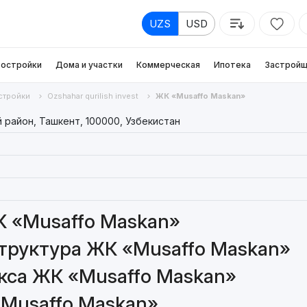
UZS
USD
остройки
Дома и участки
Коммерческая
Ипотека
Застройщ
стройки
Ozshahar qurilish invest
ЖК «Musaffo Maskan»
 район, Ташкент, 100000, Узбекистан
К «Musaffo Maskan»
труктура ЖК «Musaffo Maskan»
кса ЖК «Musaffo Maskan»
«Musaffo Maskan»