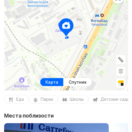
Карта
Спутник
Еда
Парки
Школы
Детские сады
Места поблизости