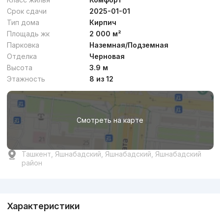
Срок сдачи
2025-01-01
Тип дома
Кирпич
Площадь жк
2 000 м²
Парковка
Наземная/Подземная
Отделка
Черновая
Высота
3.9 м
Этажность
8 из 12
Смотреть на карте
Ташкент, Яшнабадский, Яшнабадский, Яшнабадский
район
Реклама
Характеристики