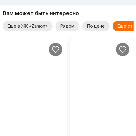
Вам может быть интересно
Еще в ЖК «Zamon»
Рядом
По цене
Еще от 