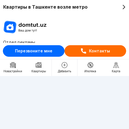
Квартиры в Ташкенте возле метро
Отдел рекламы
+998 (78) 113-20-86
Перезвоните мне
Контакты
+998 (93) 390-30-10
Пн-Пт. С 9:30 до 18:00
Новостройки
Квартиры
Добавить
Ипотека
Карта
RU
UZ
Контакты
О проекте
Проект компании Webnow ©
Условия использования