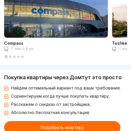
Compass
Toshkent 
17 мин 6.8 км
11 мин 
Покупка квартиры через Домтут это просто
Найдём оптимальный вариант под ваши требования;
Сориентируем когда лучше покупать квартиру;
Расскажем о скидках от застройщика;
Абсолютно бесплатная консультация;
Подобрать квартиру