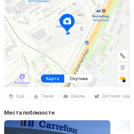
Карта
Спутник
Еда
Парки
Школы
Детские сады
Места поблизости