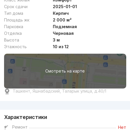
Срок сдачи
2025-01-01
Тип дома
Кирпич
Площадь жк
2 000 м²
Парковка
Подземная
Отделка
Черновая
Высота
3 м
Этажность
10 из 12
Смотреть на карте
Ташкент, Яшнабадский, Таларык улица, д.40/1
Реклама
Характеристики
Ремонт
Нет