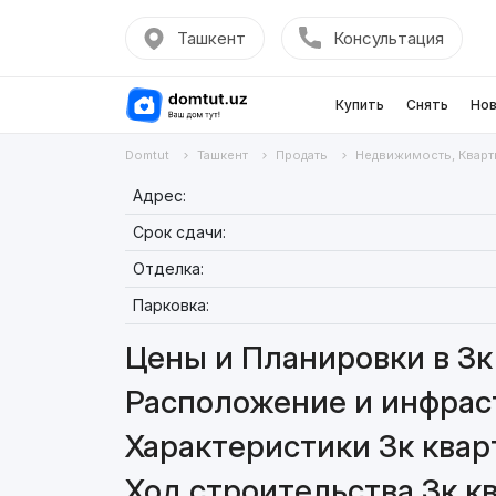
Ташкент
Консультация
Купить
Снять
Нов
Domtut
Ташкент
Продать
Недвижимость, Кварт
Адрес:
Срок сдачи:
Отделка:
Парковка:
Цены и Планировки в 3к 
Расположение и инфраст
Характеристики 3к квар
Ход строительства 3к кв