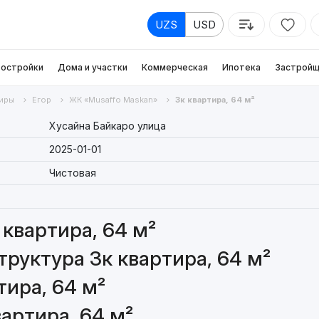
UZS
USD
остройки
Дома и участки
Коммерческая
Ипотека
Застройщ
иры
Егор
ЖК «Musaffo Maskan»
3к квартира, 64 м²
Хусайна Байкаро улица
2025-01-01
Чистовая
квартира, 64 м²
руктура 3к квартира, 64 м²
тира, 64 м²
артира, 64 м²