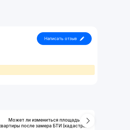
Написать отзыв
Может ли измениться площадь
На ка
квартиры после замера БТИ (кадастра)?