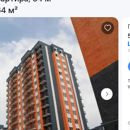
64 м²