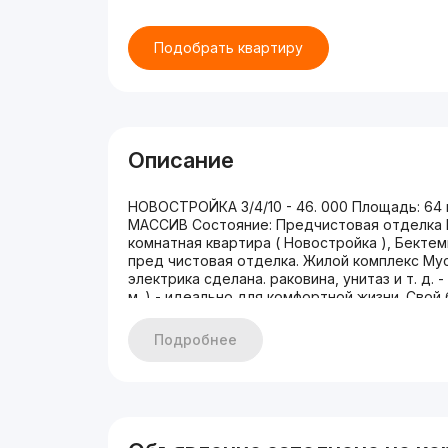
Подобрать квартиру
Описание
НОВОСТРОЙКА 3/4/10 - 46. 000 Площадь: 64
МАССИВ Состояние: Предчистовая отделка Цен
комнатная квартира ( Новостройка ), Бектемир
пред чистовая отделка. Жилой комплекс Мус
электрика сделана. раковина, унитаз и т. д. 
м. ) - идеально для комфортной жизни. Свой 
Предчистовая отделка - воплотите свои диз
- красивый вид из окна и свежий воздух. - 
Подробнее
инфраструктура и все необходимое рядом. 
Тел: 93 508 51 91 Егор