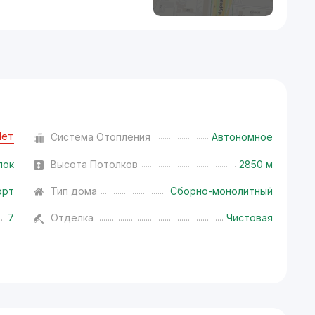
Нет
Система Отопления
Автономное
лок
Высота Потолков
2850 м
орт
Тип дома
Сборно-монолитный
7
Отделка
Чистовая