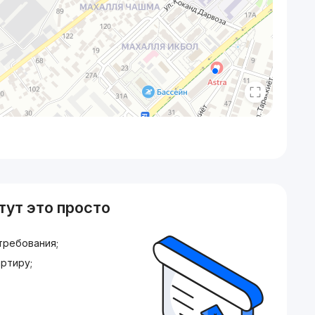
тут это просто
требования;
ртиру;