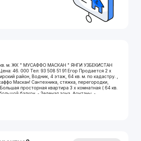
 кв. м. ЖК " МУСАФФО МАСКАН " ЯНГИ УЗБЕКИСТАН
а: 46. 000 Тел: 93 508 51 91 Егор Продается 2 х
ский район, Водник, 4 этаж, 64 кв. м. по кадастру. ,
аффо Маскан! Сантехника, стяжка, перегородки,
- Большая просторная квартира 3 х комнатная ( 64 кв.
большой балкон. - Зеленая зона, фонтаны. -
айнерские идеи без лишних затрат и хлопот. - 4 этаж
Современный жилой комплекс - развитая
Спокойные, все дружные соседи. Кадастр имеется!