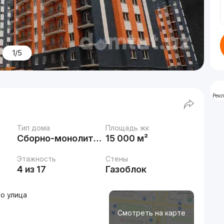
1/5
Рек
Тип дома
Площадь жк
Сборно-монолитный
15 000 м²
Этажность
Стены
4 из 17
Газоблок
о улица
Смотреть на карте