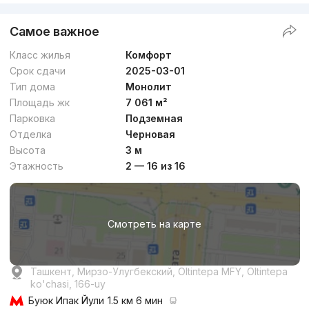
Самое важное
Класс жилья
Комфорт
Срок сдачи
2025-03-01
Тип дома
Монолит
Площадь жк
7 061 м²
Парковка
Подземная
Отделка
Черновая
Высота
3 м
Этажность
2 — 16 из 16
Смотреть на карте
Ташкент, Мирзо-Улугбекский, Oltintepa MFY, Oltintepa
ko'chasi, 166-uy
Буюк Ипак Йули
1.5 км 6 мин