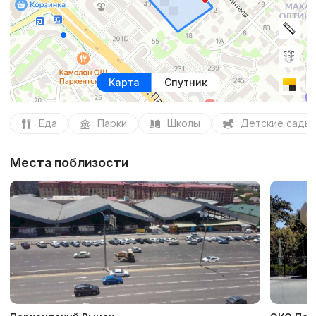
Карта
Спутник
Еда
Парки
Школы
Детские сады
Места поблизости