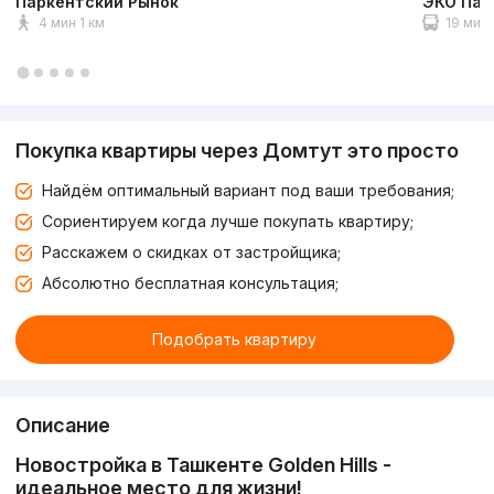
Паркентский Рынок
ЭКО Пар
4 мин 1 км
19 мин 
Покупка квартиры через Домтут это просто
Найдём оптимальный вариант под ваши требования;
Сориентируем когда лучше покупать квартиру;
Расскажем о скидках от застройщика;
Абсолютно бесплатная консультация;
Подобрать квартиру
Описание
Новостройка в Ташкенте Golden Hills -
идеальное место для жизни!