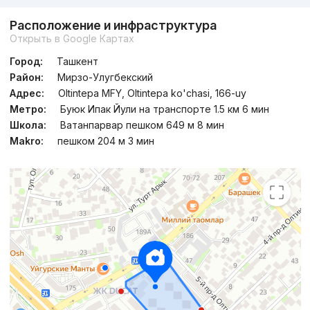
Расположение и инфраструктура
Открыть в Google Картах
Город:
Ташкент
Район:
Мирзо-Улугбекский
Адрес:
Oltintepa MFY, Oltintepa ko'chasi, 166-uy
Метро:
Буюк Ипак Йули на транспорте 1.5 км 6 мин
Школа:
Ватанпарвар пешком 649 м 8 мин
Makro:
пешком 204 м 3 мин