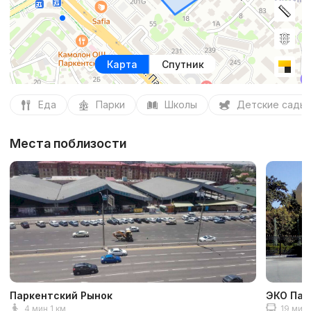
Карта
Спутник
Еда
Парки
Школы
Детские сады
Места поблизости
Паркентский Рынок
ЭКО Пар
4 мин 1 км
19 мин 