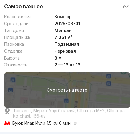
Самое важное
Класс жилья
Комфорт
Срок сдачи
2025-03-01
Тип дома
Монолит
Площадь жк
7 061 м²
Парковка
Подземная
Отделка
Черновая
Высота
3 м
Этажность
2 — 16 из 16
Смотреть на карте
Ташкент, Мирзо-Улугбекский, Oltintepa MFY, Oltintepa
ko'chasi, 166-uy
Буюк Ипак Йули
1.5 км 6 мин