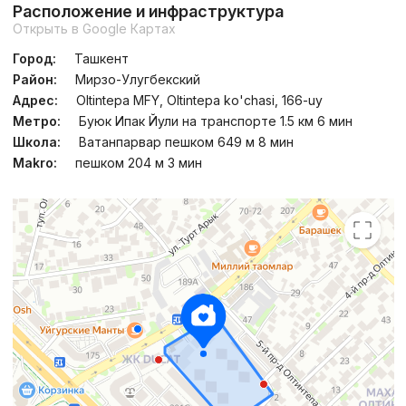
Расположение и инфраструктура
Открыть в Google Картах
Город:
Ташкент
Район:
Мирзо-Улугбекский
Адрес:
Oltintepa MFY, Oltintepa ko'chasi, 166-uy
Метро:
Буюк Ипак Йули на транспорте 1.5 км 6 мин
Школа:
Ватанпарвар пешком 649 м 8 мин
Makro:
пешком 204 м 3 мин