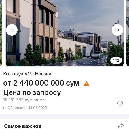
1/12
Коттедж «MJ House»
от
2 440 000 000
сум
Цена по запросу
18 181 782
сум
за м²
Обновлено 13.03.2025
Самое важное