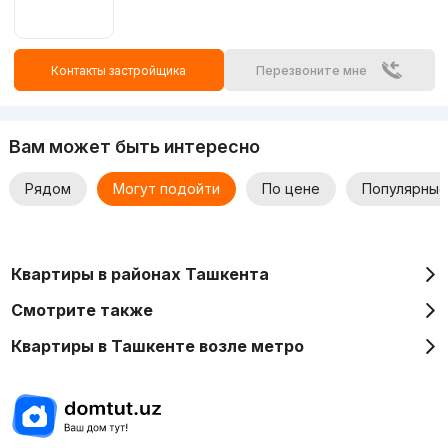
удобства.
Срок сдачи: 1 декабря 2023 года
– возможность
переехать в новый дом уже сегодня.
Контакты застройщика
Перезвоните мне
«Дом MJ» – это не просто жилье, это образ
жизни, в котором комфорт, безопасность и
освещенность становятся частью каждого
Вам может быть интересно
дня.
Рядом
Могут подойти
По цене
Популярные
Квартиры в районах Ташкента
Смотрите также
Квартиры в Ташкенте возле метро