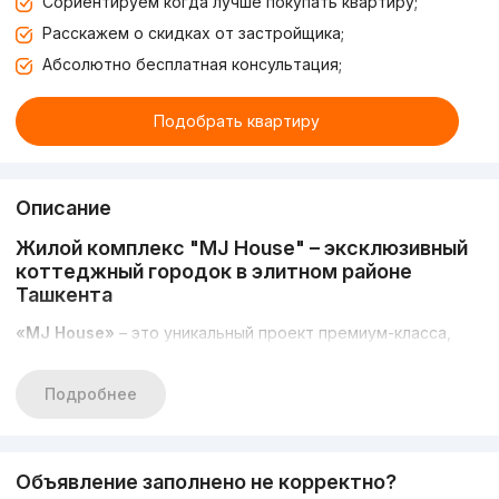
Сориентируем когда лучше покупать квартиру;
Расскажем о скидках от застройщика;
Абсолютно бесплатная консультация;
Подобрать квартиру
Описание
Жилой комплекс "MJ House" – эксклюзивный
коттеджный городок в элитном районе
Ташкента
«MJ House»
– это уникальный проект премиум-класса,
представляющий собой закрытый коттеджный городок в
одном из самых престижных районов Ташкента. Комплекс
включает в себя 32 роскошных коттеджа, построенных с
Подробнее
использованием передовых технологий и
высококачественных материалов, что обеспечивает
надежность, безопасность и высокий уровень комфорта.
Здесь сочетаются приватность, удобство и изысканный
Объявление заполнено не корректно?
стиль жизни, создание
«MJ House»
делает выбор для