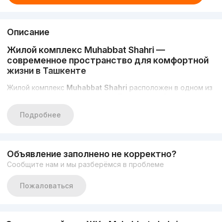
Описание
Жилой комплекс Muhabbat Shahri —
современное пространство для комфортной
жизни в Ташкенте
Жилой комплекс
Muhabbat Shahri
расположен в одном из
самых перспективных районов Ташкента — Яшнабаде.
Этот район активно развивается, сочетая в себе
спокойную атмосферу для жизни и удобную транспортную
Подробнее
доступность. Здесь создаются новые жилые проекты,
формируются современные городские пространства, а
шаговая доступность важных социальных объектов
делает район привлекательным для семей и молодых
Объявление заполнено не корректно?
специалистов.
Сообщите нам и мы разберёмся в проблеме
Архитектура и строительные технологии
Пожаловаться
Комплекс выполнен по надежной монолитной технологии с
использованием качественных строительных материалов.
Стены из газоблока обеспечивают отличную тепло- и