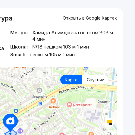
тура
Открыть в Google Картах
Метро:
Хамида Алимджана пешком 303 м
4 мин
Школа:
№18 пешком 103 м 1 мин
ка
Smart:
пешком 105 м 1 мин
Карта
Спутник