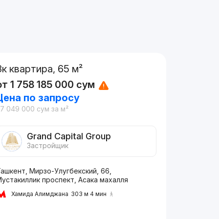
3к квартира, 65 м²
от
1 758 185 000
сум
Цена по запросу
27 049 000
сум
за м²
Grand Capital Group
Застройщик
ашкент, Мирзо-Улугбекский, 66,
Мустакиллик проспект, Асака махалля
Хамида Алимджана
303 м 4 мин