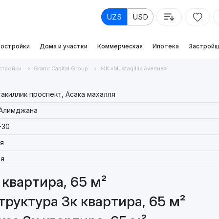
UZS
USD
остройки
Дома и участки
Коммерческая
Ипотека
Застройщ
стройки
Grand Capital Group
ЖК «Mustaqillik Avenue»
такиллик проспект, Асака махалля
Алимджана
-30
я
я
квартира, 65 м²
руктура 3к квартира, 65 м²