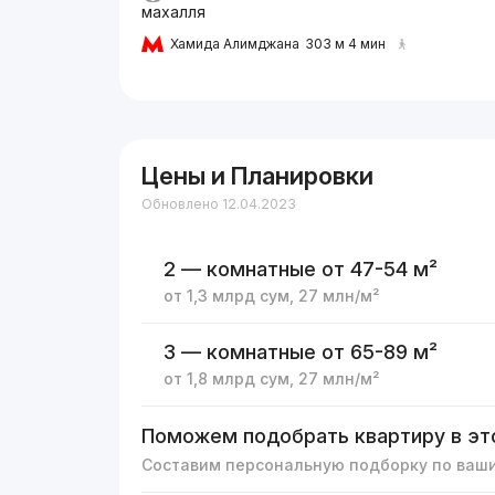
махалля
Хамида Алимджана
303 м 4 мин
Цены и Планировки
Обновлено 12.04.2023
2 — комнатные
от 47-54 м²
от
1,3 млрд
сум
,
27 млн
/м²
3 — комнатные
от 65-89 м²
от
1,8 млрд
сум
,
27 млн
/м²
Поможем подобрать квартиру в эт
Составим персональную подборку по ваш