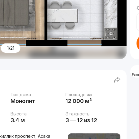
1/21
Рек
Тип дома
Площадь жк
Монолит
12 000 м²
Высота
Этажность
3.4 м
3 — 12 из 12
киллик проспект, Асака