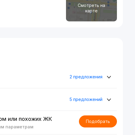
Смотреть на
карте
2 предложения
5 предложений
ом или похожих ЖК
Подобрать
им параметрам