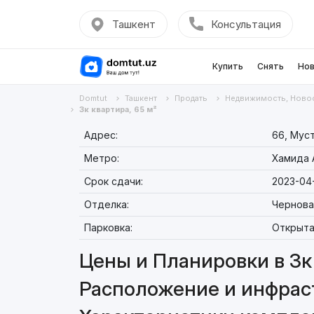
Ташкент
Консультация
Купить
Снять
Нов
Domtut
Ташкент
Продать
Недвижимость, Ново
3к квартира, 65 м²
Адрес:
66, Мус
Метро:
Хамида 
Срок сдачи:
2023-04
Отделка:
Чернова
Парковка:
Открыта
Цены и Планировки в 3к 
Расположение и инфраст