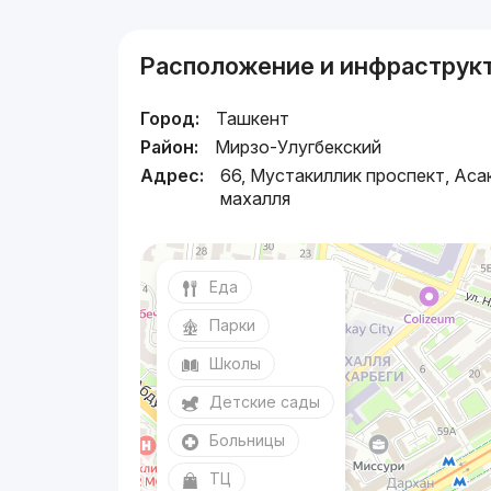
Расположение и инфраструк
Город:
Ташкент
Район:
Мирзо-Улугбекский
Адрес:
66, Мустакиллик проспект, Аса
махалля
Еда
Парки
Школы
Детские сады
Больницы
ТЦ