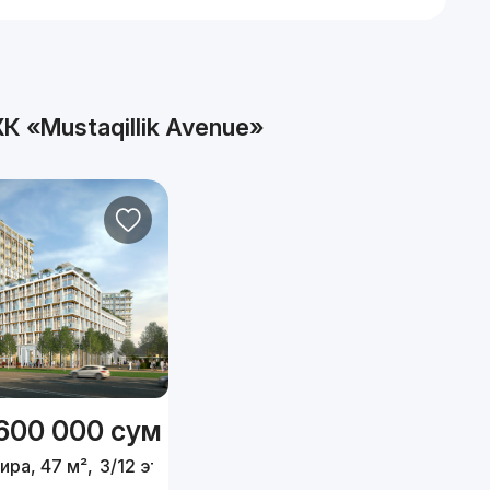
К «Mustaqillik Avenue»
 600 000
сум
ира, 47 м²,
3/12 эт.