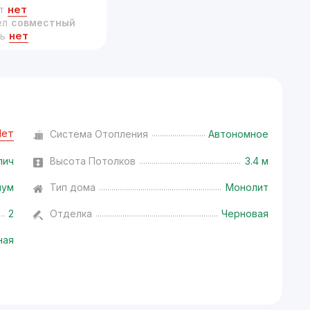
нет
т
ел
совместный
нет
ь
Нет
Система Отопления
Автономное
пич
Высота Потолков
3.4 м
иум
Тип дома
Монолит
2
Отделка
Черновая
ная