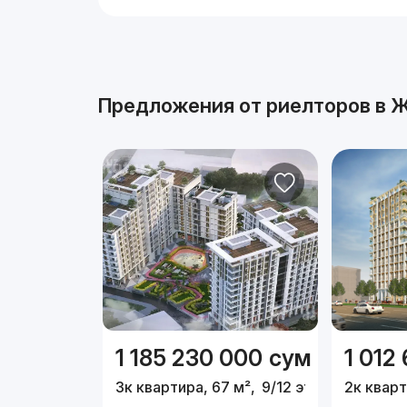
Реклама
Предложения от риелторов в
Ж
1 185 230 000
сум
1 012
3к квартира, 67 м²,
9/12 эт.
2к кварт