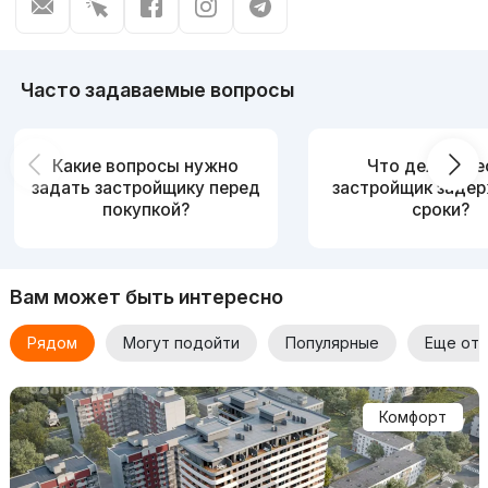
Часто задаваемые вопросы
Какие вопросы нужно
Что делать, е
задать застройщику перед
застройщик заде
покупкой?
сроки?
Вам может быть интересно
Рядом
Могут подойти
Популярные
Еще от 
Комфорт