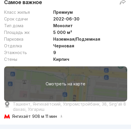
Самое важное
Класс жилья
Премиум
Срок сдачи
2022-06-30
Тип дома
Монолит
Площадь жк
5 000 м²
Парковка
Наземная/Подземная
Отделка
Черновая
Этажность
9
Стены
Кирпич
Смотреть на карте
Ташкент, Янгихаётский, Узпромстройбанк, 38, Sirg'ali 8
daxasi, Узгариш
Янгихаёт
908 м 11 мин