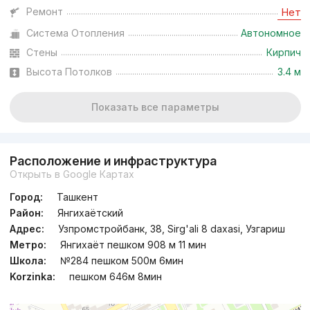
Ремонт
Нет
Система Отопления
Автономное
Стены
Кирпич
Высота Потолков
3.4 м
Показать все параметры
Расположение и инфраструктура
Открыть в Google Картах
Город:
Ташкент
Район:
Янгихаётский
Адрес:
Узпромстройбанк, 38, Sirg'ali 8 daxasi, Узгариш
Метро:
Янгихаёт пешком 908 м 11 мин
Школа:
№284 пешком 500м 6мин
Korzinka:
пешком 646м 8мин