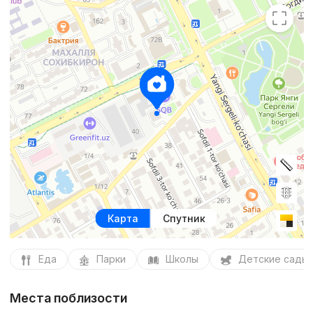
Карта
Спутник
Еда
Парки
Школы
Детские сады
Места поблизости