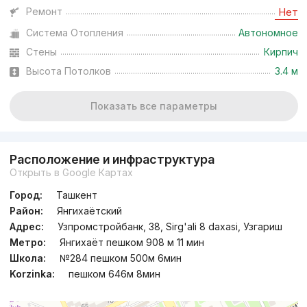
Ремонт
Нет
Система Отопления
Автономное
Стены
Кирпич
Высота Потолков
3.4 м
Показать все параметры
Расположение и инфраструктура
Открыть в Google Картах
Город:
Ташкент
Район:
Янгихаётский
Адрес:
Узпромстройбанк, 38, Sirg'ali 8 daxasi, Узгариш
Метро:
Янгихаёт пешком 908 м 11 мин
Школа:
№284 пешком 500м 6мин
Korzinka:
пешком 646м 8мин