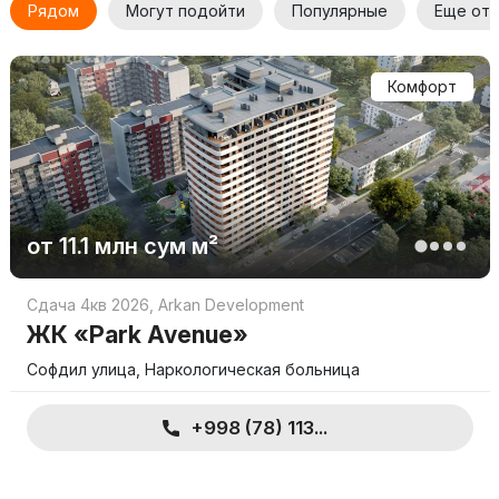
Рядом
Могут подойти
Популярные
Еще от 
Комфорт
от
11.1 млн
сум
м²
Сдача 4кв 2026
,
Arkan Development
ЖК «Park Avenue»
Софдил улица, Наркологическая больница
+998 (78) 113...