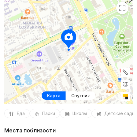
Карта
Спутник
Еда
Парки
Школы
Детские сады
Места поблизости