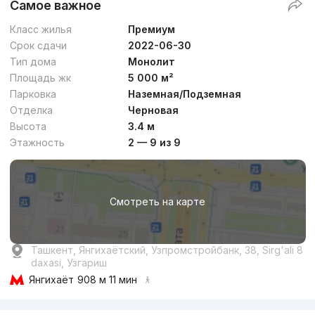
Самое важное
Класс жилья
Премиум
Срок сдачи
2022-06-30
Тип дома
Монолит
Площадь жк
5 000 м²
Парковка
Наземная/Подземная
Отделка
Черновая
Высота
3.4 м
Этажность
2 — 9 из 9
Смотреть на карте
Ташкент, Янгихаётский, Узпромстройбанк, 38, Sirg'ali 8
daxasi, Узгариш
Янгихаёт
908 м 11 мин