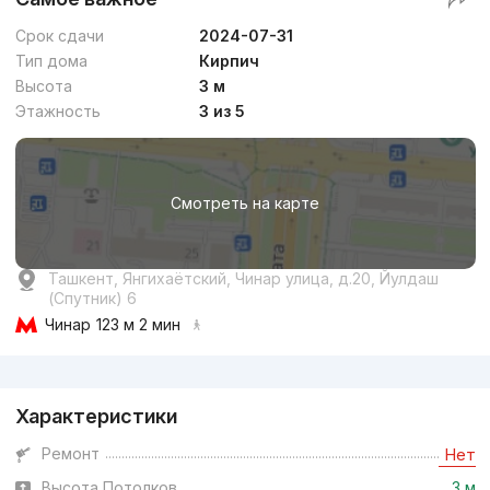
Срок сдачи
2024-07-31
Тип дома
Кирпич
Высота
3 м
Этажность
3 из 5
Смотреть на карте
Ташкент, Янгихаётский, Чинар улица, д.20, Йулдаш
(Спутник) 6
Чинар
123 м 2 мин
Реклама
Характеристики
Ремонт
Нет
Высота Потолков
3 м