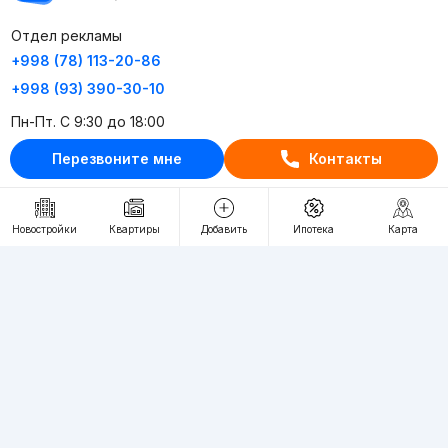
Отдел рекламы
+998 (78) 113-20-86
+998 (93) 390-30-10
Пн-Пт. С 9:30 до 18:00
Перезвоните мне
Контакты
RU
UZ
Контакты
Новостройки
Квартиры
Добавить
Ипотека
Карта
О проекте
Проект компании Webnow ©
Условия использования
Политика конфиденциальности
Публичная оферта