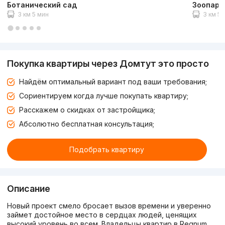
Ботанический сад
Зоопарк
3 км 5 мин
3 км 5 
Покупка квартиры через Домтут это просто
Найдём оптимальный вариант под ваши требования;
Сориентируем когда лучше покупать квартиру;
Расскажем о скидках от застройщика;
Абсолютно бесплатная консультация;
Подобрать квартиру
Описание
Новый проект смело бросает вызов времени и уверенно
займет достойное место в сердцах людей, ценящих
высокий уровень во всем. Владельцы квартир в Regnum