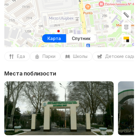
Карта
Спутник
Еда
Парки
Школы
Детские сады
Места поблизости