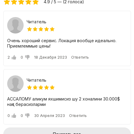
любыми вопросами, связанными с жилищным процессом.
4.9 / 5 — (2 голоса)
Smart Town - это не просто жилой комплекс, это ваш
новый дом, который обеспечивает вам максимальный
Читатель
уровень комфорта, безопасности и удобства. Мы уверены,
что вы будете рады жить в этом замечательном
комплексе и наслаждаться всеми его преимуществами.
Очень хороший сервис. Локация вообще идеально.
Приемлеммые цены!
2
0
18 Декабря 2023
Ответить
Читатель
АССАЛОМУ аликум яхшимисиз шу 2 хоналини 30.000$
нақт берасизларми
0
0
30 Апреля 2023
Ответить