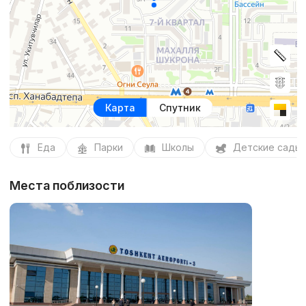
Карта
Спутник
Еда
Парки
Школы
Детские сады
Места поблизости