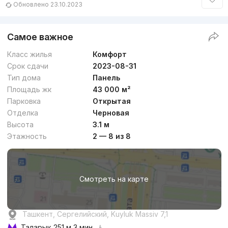
Обновлено 23.10.2023
Самое важное
Класс жилья
Комфорт
Срок сдачи
2023-08-31
Тип дома
Панель
Площадь жк
43 000 м²
Парковка
Открытая
Отделка
Черновая
Высота
3.1 м
Этажность
2 — 8 из 8
Смотреть на карте
Ташкент, Сергелийский, Kuyluk Massiv 7,1
Таларык
251 м 3 мин