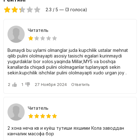
быстрым и комфортным.
2.3 / 5 — (3 голоса)
Образовательные учреждения
– рядом
расположены школы, детские сады и медицинские
центры, что особенно удобно для семей с детьми.
Медицинские центры
– клиники и аптеки в пешей
Читатель
доступности обеспечивают заботу о вашем здоровье.
Торгово-развлекательная инфраструктура
– ​​
магазины, супермаркеты, рестораны и кафе создают
Bumaydi bu uylarni olmanglar juda kupchilik ustalar mehnat
атмосферу уюта и комфорта прямо у вас дома.
qilib pulini ololmayapti asosiy tasischi egalari kurinmaydi
Парковка
– наличие открытой парковки позволяет
yugurdaklar bor xolos.yaqinda Millar,MY5 va boshqa
жильцам не беспокоиться о месте для автомобиля.
kanallarda chiqadi pulini ololmaganlar tuplanyapti sekin
Закрытая территория
– круглосуточное
sekin.kupchilik ishchilar pulini ololmayapti xudo urgan joy .
видеонаблюдение и современные системы
безопасности создают спокойную и защищенную
среду.
2
1
27 Ноября 2024
Ответить
Озелененная зона с местами для отдыха
– детские
и спортивные площадки, прогулочные аллеи и
благоустроенные зоны отдыха делают комплекс не
просто посещением для жизни, настоящим городским
Читатель
оазисом.
Квартиры: комфорт и свобода для вашего
2 хона неча кв и куёш тутиши яхшими Кола заводдан
дизайна
канчалик масофа бор
В
«Ксонобод Авеню»
представлены квартиры с