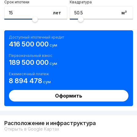
Срок ипотеки
Квадратура
лет
м²
Доступный ипотечный кредит
416 500 000
сум
Первоначальный взнос
189 500 000
сум
Ежемесячный платеж
8 894 478
сум
Оформить
Расположение и инфраструктура
Открыть в Google Картах