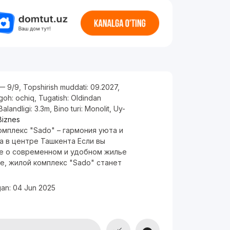
— 9/9
,
Topshirish muddati:
09.2027
,
rgoh:
ochiq
,
Tugatish:
Oldindan
Balandligi:
3.3m
,
Bino turi:
Monolit
,
Uy-
Biznes
мплекс "Sado" – гармония уюта и
а в центре Ташкента Если вы
е о современном и удобном жилье
е, жилой комплекс "Sado" станет
.
gan:
04 Jun 2025