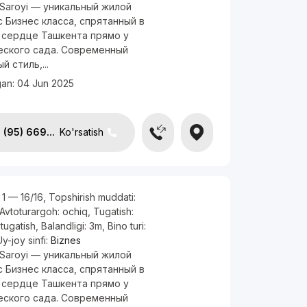
 Saroyi — уникальный жилой
 Бизнес класса, спрятанный в
 сердце Ташкента прямо у
еского сада. Современный
й стиль,...
gan:
04 Jun 2025
(95) 669...
Ko'rsatish
, 1 — 16/16
,
Topshirish muddati:
Avtoturargoh:
ochiq
,
Tugatish:
tugatish
,
Balandligi:
3m
,
Bino turi:
Uy-joy sinfi:
Biznes
 Saroyi — уникальный жилой
 Бизнес класса, спрятанный в
 сердце Ташкента прямо у
еского сада. Современный