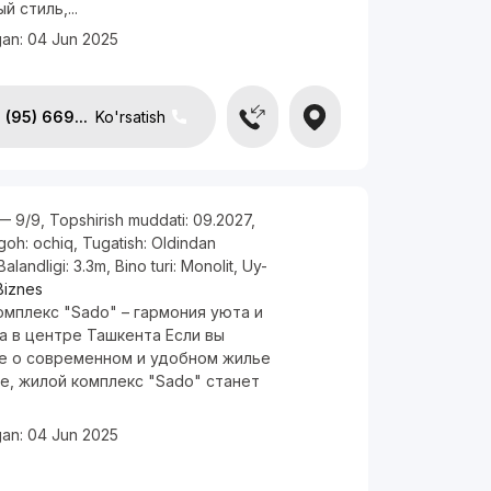
й стиль,...
gan:
04 Jun 2025
(95) 669...
Ko'rsatish
— 9/9
,
Topshirish muddati:
09.2027
,
rgoh:
ochiq
,
Tugatish:
Oldindan
Balandligi:
3.3m
,
Bino turi:
Monolit
,
Uy-
Biznes
мплекс "Sado" – гармония уюта и
а в центре Ташкента Если вы
е о современном и удобном жилье
е, жилой комплекс "Sado" станет
.
gan:
04 Jun 2025