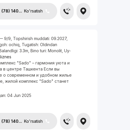
(78) 140...
Ko'rsatish
— 9/9
,
Topshirish muddati:
09.2027
,
rgoh:
ochiq
,
Tugatish:
Oldindan
Balandligi:
3.3m
,
Bino turi:
Monolit
,
Uy-
Biznes
мплекс "Sado" – гармония уюта и
а в центре Ташкента Если вы
е о современном и удобном жилье
е, жилой комплекс "Sado" станет
.
gan:
04 Jun 2025
(78) 140...
Ko'rsatish