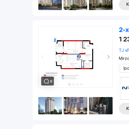
5
K
2-x
1 
TJ «
Mirz
Ip
0
8
K