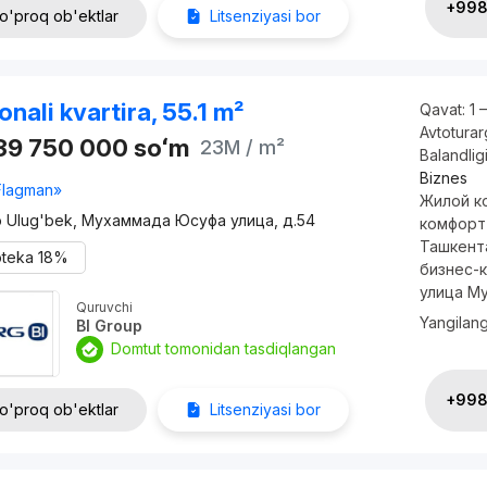
+998 
o'proq ob'ektlar
Litsenziyasi bor
onali kvartira, 55.1 m²
Qavat:
1 
Avtotura
239 750 000
soʻm
23M
/ m²
Balandlig
Biznes
Flagman»
Жилой к
o Ulug'bek, Мухаммада Юсуфа улица, д.54
комфорт
Ташкент
oteka
18%
бизнес-
улица Му
Quruvchi
Yangilan
BI Group
Domtut tomonidan tasdiqlangan
+998 
o'proq ob'ektlar
Litsenziyasi bor