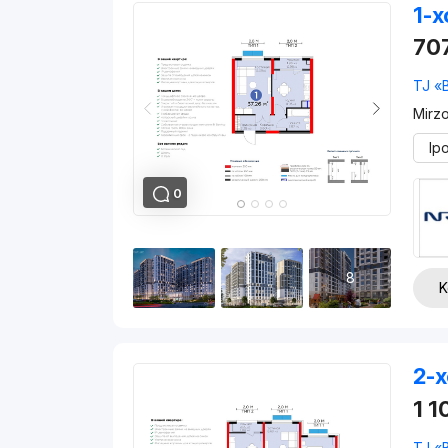
1-x
70
TJ «
Mirz
Ip
0
8
K
2-x
1 
TJ «