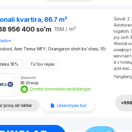
onali kvartira, 86.7 m²
Qavat:
2 
Avtotura
288 956 400
soʻm
15M
/ m²
tugatish
,
joy sinfi:
Sado»
Жилой ко
nobod, Amir Temur MFY, Oxangaron shoh ko'chasi, 55-
комфорт
мечтает
в столиц
oteka
18%
To'lov rejasi
для вас..
Yangilan
Quruvchi
BI Group
Domtut tomonidan tasdiqlangan
+998 
o'proq ob'ektlar
Litsenziyasi bor