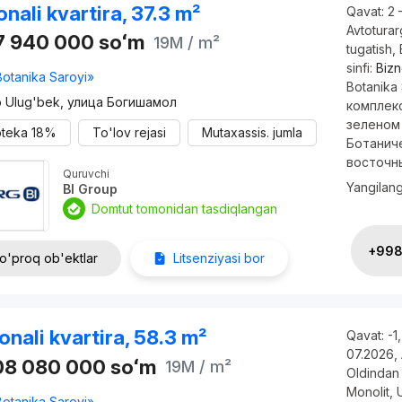
onali kvartira, 37.3 m²
Qavat:
2 
Avtotura
7 940 000
soʻm
19M
/ m²
tugatish
,
sinfi:
Biz
Botanika Saroyi»
Botanika
o Ulug'bek, улица Богишамол
комплекс
зеленом
oteka
18%
To'lov rejasi
Mutaxassis. jumla
Ботанич
восточны
Quruvchi
Yangilan
BI Group
Domtut tomonidan tasdiqlangan
+998 
o'proq ob'ektlar
Litsenziyasi bor
onali kvartira, 58.3 m²
Qavat:
-1
07.2026
,
108 080 000
soʻm
19M
/ m²
Oldindan 
Monolit
,
Botanika Saroyi»