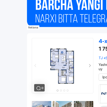
Reklama
4-x
1 
TJ «
Yash
uy
Ip
0