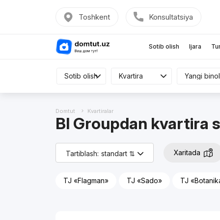
Toshkent
Konsultatsiya
Sotib olish
Ijara
Tu
Sotib olish
Sotib olish
Kvartira
Kvartira
Hamma
Domtut
Kvartiralar
BI Groupdan kvartira s
Xaritada
Tartiblash:
standart ⇅
TJ «Flagman»
TJ «Sado»
TJ «Botanik
Reklama