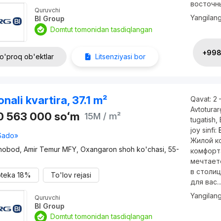
восточны
Quruvchi
Yangilan
BI Group
Domtut tomonidan tasdiqlangan
+998 
o'proq ob'ektlar
Litsenziyasi bor
onali kvartira, 37.1 m²
Qavat:
2 
Avtotura
0 563 000
soʻm
15M
/ m²
tugatish
,
joy sinfi:
Sado»
Жилой ко
nobod, Amir Temur MFY, Oxangaron shoh ko'chasi, 55-
комфорт
мечтает
в столиц
oteka
18%
To'lov rejasi
для вас..
Yangilan
Quruvchi
BI Group
Domtut tomonidan tasdiqlangan