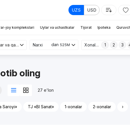
UZS
USD
rar-joy komplekslari
Uylar va uchastkalar
Tijorat
Ipoteka
Quruvch
dan
Yangi binolar va qayta sotish
Narxi
Xonalar
1
2
3
525M
otib oling
27 e'lon
a Saroyi»
TJ «BI Sanat»
1-xonalar
2-xonalar
›