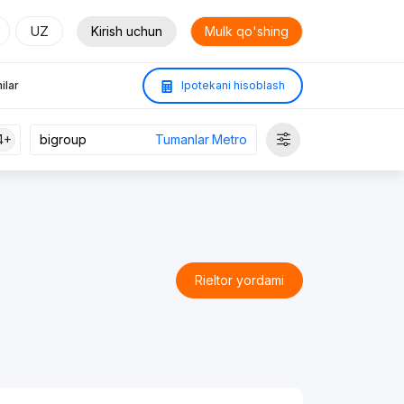
UZ
Kirish uchun
Mulk qo'shing
ilar
Ipotekani hisoblash
4+
Tumanlar
Metro
Rieltor yordami