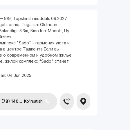
— 9/9
,
Topshirish muddati:
09.2027
,
rgoh:
ochiq
,
Tugatish:
Oldindan
Balandligi:
3.3m
,
Bino turi:
Monolit
,
Uy-
Biznes
мплекс "Sado" – гармония уюта и
а в центре Ташкента Если вы
е о современном и удобном жилье
е, жилой комплекс "Sado" станет
.
gan:
04 Jun 2025
(78) 140...
Ko'rsatish