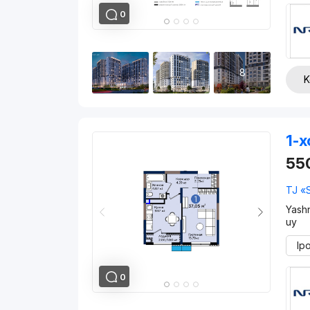
0
8
K
1-x
55
TJ «
Yash
uy
Ip
0