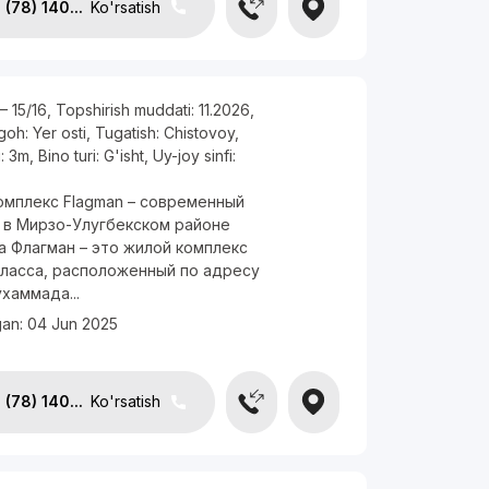
(78) 140...
Ko'rsatish
— 15/16
,
Topshirish muddati:
11.2026
,
rgoh:
Yer osti
,
Tugatish:
Chistovoy
,
i:
3m
,
Bino turi:
G'isht
,
Uy-joy sinfi:
омплекс Flagman – современный
 в Мирзо-Улугбекском районе
а Флагман – это жилой комплекс
класса, расположенный по адресу
хаммада...
gan:
04 Jun 2025
(78) 140...
Ko'rsatish