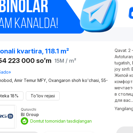
onali kvartira, 118.1 m²
Qavat:
2 
Avtotura
754 223 000
soʻm
15M
/ m²
tugatish
,
joy sinfi:
Sado»
Жилой ко
nobod, Amir Temur MFY, Oxangaron shoh ko'chasi, 55-
комфорт
мечтает
в столиц
oteka
18%
To'lov rejasi
для вас..
Yangilan
Quruvchi
BI Group
Domtut tomonidan tasdiqlangan