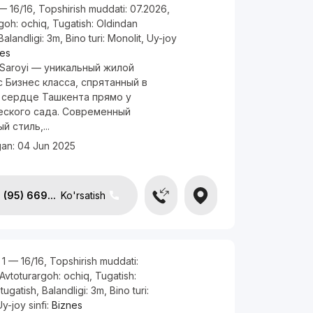
— 16/16
,
Topshirish muddati:
07.2026
,
rgoh:
ochiq
,
Tugatish:
Oldindan
Balandligi:
3m
,
Bino turi:
Monolit
,
Uy-joy
nes
 Saroyi — уникальный жилой
 Бизнес класса, спрятанный в
 сердце Ташкента прямо у
еского сада. Современный
й стиль,...
gan:
04 Jun 2025
(95) 669...
Ko'rsatish
, 1 — 16/16
,
Topshirish muddati:
Avtoturargoh:
ochiq
,
Tugatish:
tugatish
,
Balandligi:
3m
,
Bino turi:
Uy-joy sinfi:
Biznes