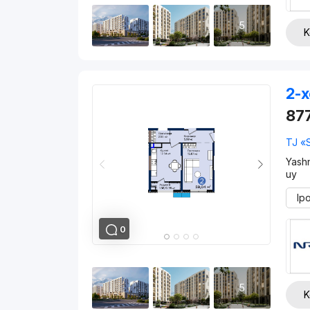
5
K
2-x
87
TJ «
Yash
uy
Ip
0
5
K