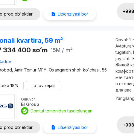
+998 
o'proq ob'ektlar
Litsenziyasi bor
onali kvartira, 59 m²
Qavat:
2 
Avtotura
7 334 400
soʻm
15M
/ m²
tugatish
,
joy sinfi:
Sado»
Жилой ко
nobod, Amir Temur MFY, Oxangaron shoh ko'chasi, 55-
комфорт
мечтает
в столиц
oteka
18%
To'lov rejasi
для вас..
Yangilan
Quruvchi
BI Group
Domtut tomonidan tasdiqlangan
+998 
o'proq ob'ektlar
Litsenziyasi bor