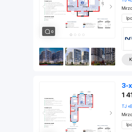
Mirz
Ip
0
8
K
3-x
1 4
TJ «
Mirz
Ip