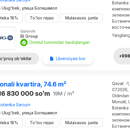
Botanika
o Ulug'bek, улица Богишамол
комплекс
зеленом
oteka
18%
To'lov rejasi
Mutaxassis. jumla
Ботанич
восточны
Quruvchi
Yangilan
BI Group
Domtut tomonidan tasdiqlangan
+998 
o'proq ob'ektlar
Litsenziyasi bor
onali kvartira, 74.6 m²
Qavat:
-1
07.2026
,
16 830 000
soʻm
19M
/ m²
Oldindan 
Monolit
,
Botanika Saroyi»
Botanika
o Ulug'bek, улица Богишамол
комплекс
зеленом
oteka
18%
To'lov rejasi
Mutaxassis. jumla
Ботанич