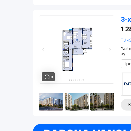
3-x
1 
TJ «
Yash
uy
Ip
0
5
K