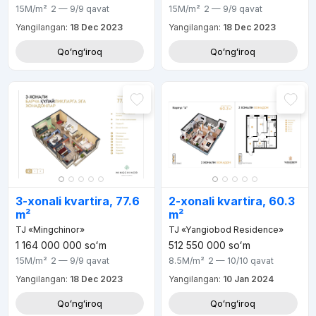
15M
/m²
2 — 9/9
qavat
15M
/m²
2 — 9/9
qavat
Yangilangan:
18 Dec 2023
Yangilangan:
18 Dec 2023
Qoʻngʻiroq
Qoʻngʻiroq
3-xonali kvartira, 77.6
2-xonali kvartira, 60.3
m²
m²
TJ «Mingchinor»
TJ «Yangiobod Residence»
1 164 000 000
soʻm
512 550 000
soʻm
15M
/m²
2 — 9/9
qavat
8.5M
/m²
2 — 10/10
qavat
Yangilangan:
18 Dec 2023
Yangilangan:
10 Jan 2024
Qoʻngʻiroq
Qoʻngʻiroq