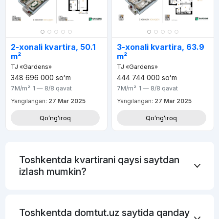
2-xonali kvartira, 50.1
3-xonali kvartira, 63.9
m²
m²
TJ «Gardens»
TJ «Gardens»
348 696 000
soʻm
444 744 000
soʻm
7M
/m²
1 — 8/8
qavat
7M
/m²
1 — 8/8
qavat
Yangilangan:
27 Mar 2025
Yangilangan:
27 Mar 2025
Qoʻngʻiroq
Qoʻngʻiroq
Toshkentda kvartirani qaysi saytdan
izlash mumkin?
Toshkentda domtut.uz saytida qanday