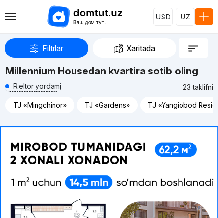
USD
UZ
Filtrlar
Xaritada
Millennium Housedan kvartira sotib oling
Rieltor yordami
23 taklifni
TJ «Mingchinor»
TJ «Gardens»
TJ «Yangiobod Resi