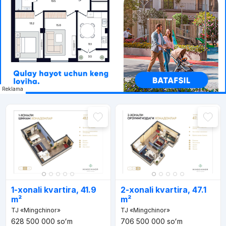
Reklama
1-xonali kvartira, 41.9
2-xonali kvartira, 47.1
m²
m²
TJ «Mingchinor»
TJ «Mingchinor»
628 500 000
soʻm
706 500 000
soʻm