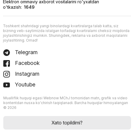
Elektron ommaviy axborot vositalarini ro'yxatdan
o'tkazish:
1649
Toshkent shahridagi yangi binolardagi kvartiralarga talab katta, siz
bizning veb-saytimizda istalgan toifadagi kvartiralarni cheksiz miqdorda
joylashtirishingiz mumkin. Shuningdek, reklama va axborot maqolalarini
joylashtiring. Omad!
Telegram
Facebook
Instagram
Youtube
Mualliflik huquqi egasi Webnow MChJ tomonidan matn, grafik va video
kontentdan nusxa ko'chirish taqiqlanadi. Barcha huquqlar himoyalangan
© 2026
Xato topildimi?