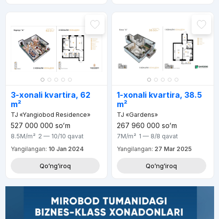
3-xonali kvartira, 62
1-xonali kvartira, 38.5
m²
m²
TJ «Yangiobod Residence»
TJ «Gardens»
527 000 000
soʻm
267 960 000
soʻm
8.5M
/m²
2 — 10/10
qavat
7M
/m²
1 — 8/8
qavat
Yangilangan:
10 Jan 2024
Yangilangan:
27 Mar 2025
Qoʻngʻiroq
Qoʻngʻiroq