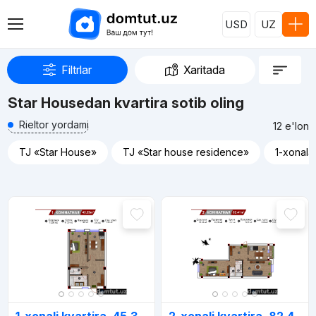
USD
UZ
Filtrlar
Xaritada
Star Housedan kvartira sotib oling
Rieltor yordami
12 e'lon
TJ «Star House»
TJ «Star house residence»
1-xonala
Reklama