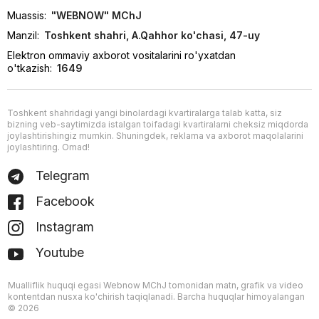
Muassis:
"WEBNOW" MChJ
Manzil:
Toshkent shahri, A.Qahhor ko'chasi, 47-uy
Elektron ommaviy axborot vositalarini ro'yxatdan
o'tkazish:
1649
Toshkent shahridagi yangi binolardagi kvartiralarga talab katta, siz
bizning veb-saytimizda istalgan toifadagi kvartiralarni cheksiz miqdorda
joylashtirishingiz mumkin. Shuningdek, reklama va axborot maqolalarini
joylashtiring. Omad!
Telegram
Facebook
Instagram
Youtube
Mualliflik huquqi egasi Webnow MChJ tomonidan matn, grafik va video
kontentdan nusxa ko'chirish taqiqlanadi. Barcha huquqlar himoyalangan
© 2026