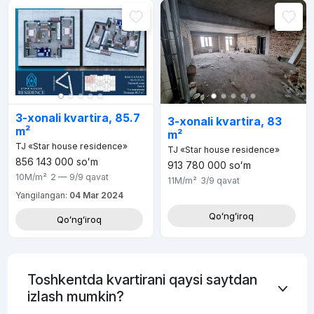
3-xonali kvartira, 85.7
3-xonali kvartira, 83
m²
m²
TJ «Star house residence»
TJ «Star house residence»
856 143 000
soʻm
913 780 000
soʻm
10M
/m²
2 — 9/9
qavat
11M
/m²
3/9
qavat
Yangilangan:
04 Mar 2024
Qoʻngʻiroq
Qoʻngʻiroq
Toshkentda kvartirani qaysi saytdan
izlash mumkin?