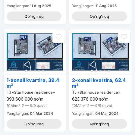
Yangilangan:
11 Aug 2025
Yangilangan:
11 Aug 2025
Qoʻngʻiroq
Qoʻngʻiroq
1-xonali kvartira, 39.4
2-xonali kvartira, 62.4
m²
m²
TJ «Star house residence»
TJ «Star house residence»
393 606 000
soʻm
623 376 000
soʻm
10M
/m²
2 — 9/9
qavat
10M
/m²
2 — 9/9
qavat
Yangilangan:
04 Mar 2024
Yangilangan:
04 Mar 2024
Qoʻngʻiroq
Qoʻngʻiroq